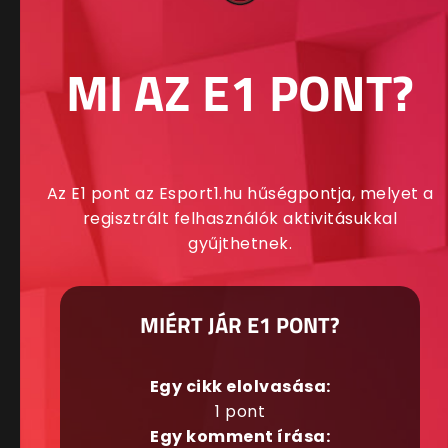
MI AZ E1 PONT?
Az E1 pont az Esport1.hu hűségpontja, melyet a
regisztrált felhasználók aktivitásukkal
gyűjthetnek.
MIÉRT JÁR E1 PONT?
Egy cikk elolvasása:
1 pont
Egy komment írása: