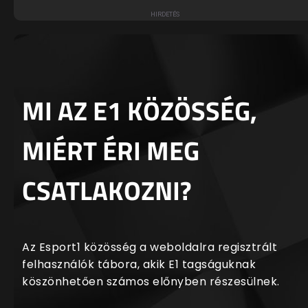
MI AZ E1 KÖZÖSSÉG,
MIÉRT ÉRI MEG
CSATLAKOZNI?
Az Esport1 közösség a weboldalra regisztrált
felhasználók tábora, akik E1 tagságuknak
köszönhetően számos előnyben részesülnek.