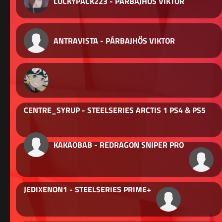
LUCKYPACK223 - PÁRBAJHŐS VIKTOR
ANTRAVISTA - PÁRBAJHŐS VIKTOR
CENTRE_SYRUP - STEELSERIES ARCTIS 1 PS4 & PS5
KAKAOBAB - REDRAGON SNIPER PRO
JEDIXENON1 - STEELSERIES PRIME+