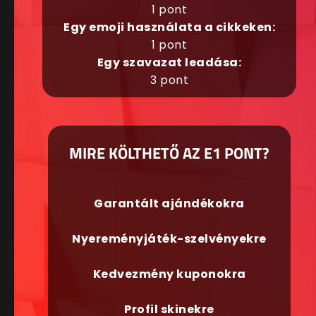
1 pont
Egy emoji használata a cikkeken:
1 pont
Egy szavazat leadása:
3 pont
MIRE KÖLTHETŐ AZ E1 PONT?
Garantált ajándékokra
Nyereményjáték-szelvényekre
Kedvezmény kuponokra
Profil skinekre