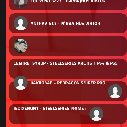
LUCKYPACK223 - PÁRBAJHŐS VIKTOR
ANTRAVISTA - PÁRBAJHŐS VIKTOR
CENTRE_SYRUP - STEELSERIES ARCTIS 1 PS4 & PS5
KAKAOBAB - REDRAGON SNIPER PRO
JEDIXENON1 - STEELSERIES PRIME+