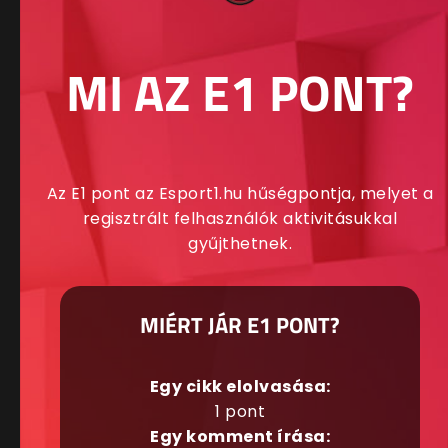
MI AZ E1 PONT?
Az E1 pont az Esport1.hu hűségpontja, melyet a
regisztrált felhasználók aktivitásukkal
gyűjthetnek.
MIÉRT JÁR E1 PONT?
Egy cikk elolvasása:
1 pont
Egy komment írása: