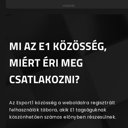
MI AZ E1 KÖZÖSSÉG,
MIÉRT ÉRI MEG
CSATLAKOZNI?
Az Esport1 közösség a weboldalra regisztrált
felhasználók tábora, akik E1 tagságuknak
köszönhetően számos előnyben részesülnek.