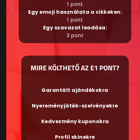
1 pont
Egy emoji használata a cikkeken:
1 pont
Egy szavazat leadása:
3 pont
MIRE KÖLTHETŐ AZ E1 PONT?
Garantált ajándékokra
Nyereményjáték-szelvényekre
Kedvezmény kuponokra
Profil skinekre