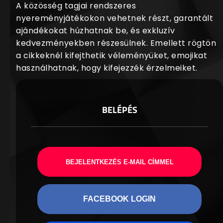
A közösség tagjai rendszeres
nyereményjátékokon vehetnek részt, garantált
ajándékokat húzhatnak be, és exkluzív
kedvezményekben részesülnek. Emellett rögtön
a cikkeknél kifejthetik véleményüket, emojikat
használhatnak, hogy kifejezzék érzelmeiket.
BELÉPÉS
BEJELENTKEZÉS E-MAIL CÍMMEL
FACEBOOK LOGIN