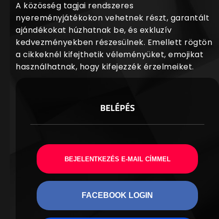
A közösség tagjai rendszeres
nyereményjátékokon vehetnek részt, garantált
ajándékokat húzhatnak be, és exkluzív
kedvezményekben részesülnek. Emellett rögtön
a cikkeknél kifejthetik véleményüket, emojikat
használhatnak, hogy kifejezzék érzelmeiket.
BELÉPÉS
BEJELENTKEZÉS E-MAIL CÍMMEL
FACEBOOK LOGIN