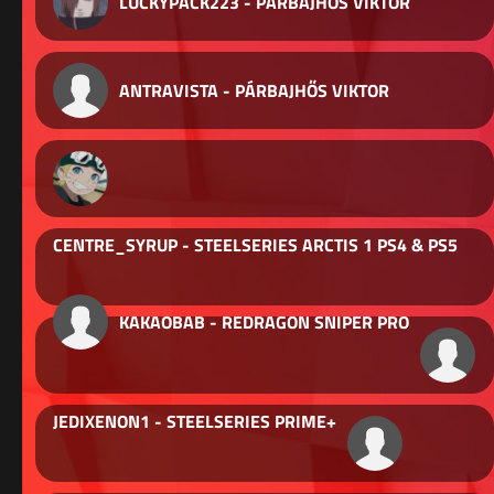
LUCKYPACK223 - PÁRBAJHŐS VIKTOR
ANTRAVISTA - PÁRBAJHŐS VIKTOR
CENTRE_SYRUP - STEELSERIES ARCTIS 1 PS4 & PS5
KAKAOBAB - REDRAGON SNIPER PRO
JEDIXENON1 - STEELSERIES PRIME+