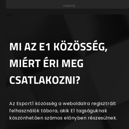
MI AZ E1 KÖZÖSSÉG,
MIÉRT ÉRI MEG
CSATLAKOZNI?
Az Esport1 közösség a weboldalra regisztrált
felhasználók tábora, akik E1 tagságuknak
köszönhetően számos előnyben részesülnek.