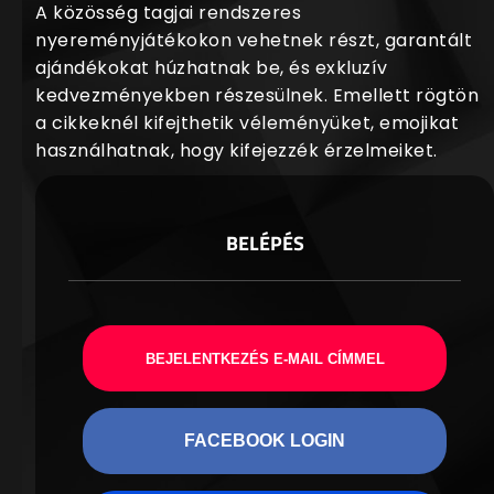
A közösség tagjai rendszeres
nyereményjátékokon vehetnek részt, garantált
ajándékokat húzhatnak be, és exkluzív
kedvezményekben részesülnek. Emellett rögtön
a cikkeknél kifejthetik véleményüket, emojikat
használhatnak, hogy kifejezzék érzelmeiket.
BELÉPÉS
BEJELENTKEZÉS E-MAIL CÍMMEL
FACEBOOK LOGIN