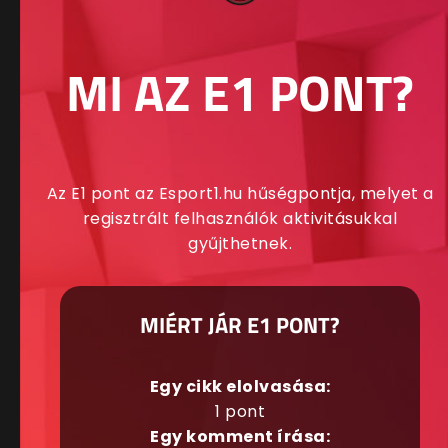
MI AZ E1 PONT?
Az E1 pont az Esport1.hu hűségpontja, melyet a
regisztrált felhasználók aktivitásukkal
gyűjthetnek.
MIÉRT JÁR E1 PONT?
Egy cikk elolvasása:
1 pont
Egy komment írása: