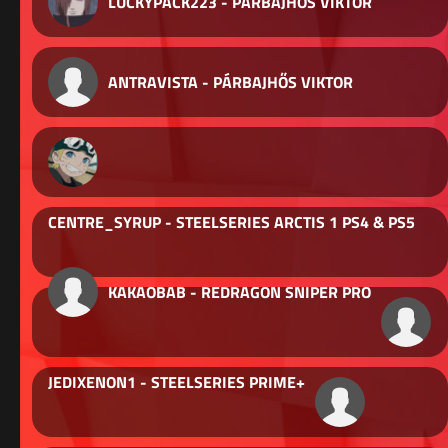
LUCKYPACK223 - PÁRBAJHŐS VIKTOR
ANTRAVISTA - PÁRBAJHŐS VIKTOR
CENTRE_SYRUP - STEELSERIES ARCTIS 1 PS4 & PS5
KAKAOBAB - REDRAGON SNIPER PRO
JEDIXENON1 - STEELSERIES PRIME+