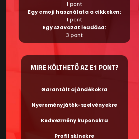
1 pont
Egy emoji használata a cikkeken:
1 pont
Egy szavazat leadása:
3 pont
MIRE KÖLTHETŐ AZ E1 PONT?
Garantált ajándékokra
Nyereményjáték-szelvényekre
Kedvezmény kuponokra
Profil skinekre