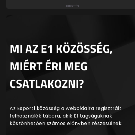
MI AZ E1 KÖZÖSSÉG,
MIÉRT ÉRI MEG
CSATLAKOZNI?
Az Esport1 közösség a weboldalra regisztrált
felhasználók tábora, akik E1 tagságuknak
köszönhetően számos előnyben részesülnek.