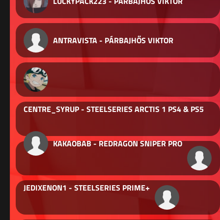
LUCKYPACK223 - PÁRBAJHŐS VIKTOR
ANTRAVISTA - PÁRBAJHŐS VIKTOR
CENTRE_SYRUP - STEELSERIES ARCTIS 1 PS4 & PS5
KAKAOBAB - REDRAGON SNIPER PRO
JEDIXENON1 - STEELSERIES PRIME+