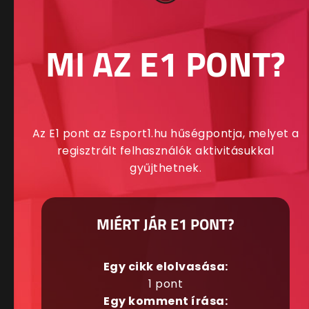
MI AZ E1 PONT?
Az E1 pont az Esport1.hu hűségpontja, melyet a
regisztrált felhasználók aktivitásukkal
gyűjthetnek.
MIÉRT JÁR E1 PONT?
Egy cikk elolvasása:
1 pont
Egy komment írása: