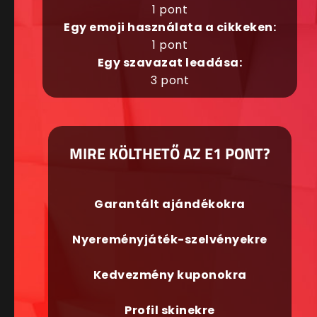
1 pont
Egy emoji használata a cikkeken:
1 pont
Egy szavazat leadása:
3 pont
MIRE KÖLTHETŐ AZ E1 PONT?
Garantált ajándékokra
Nyereményjáték-szelvényekre
Kedvezmény kuponokra
Profil skinekre