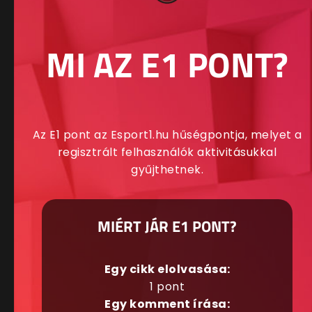
MI AZ E1 PONT?
Az E1 pont az Esport1.hu hűségpontja, melyet a
regisztrált felhasználók aktivitásukkal
gyűjthetnek.
MIÉRT JÁR E1 PONT?
Egy cikk elolvasása:
1 pont
Egy komment írása: