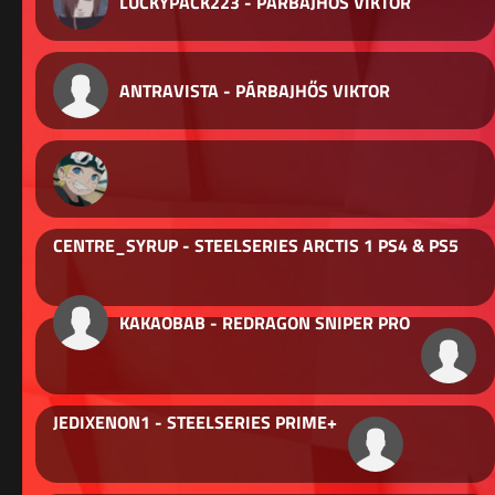
LUCKYPACK223 - PÁRBAJHŐS VIKTOR
ANTRAVISTA - PÁRBAJHŐS VIKTOR
CENTRE_SYRUP - STEELSERIES ARCTIS 1 PS4 & PS5
KAKAOBAB - REDRAGON SNIPER PRO
JEDIXENON1 - STEELSERIES PRIME+