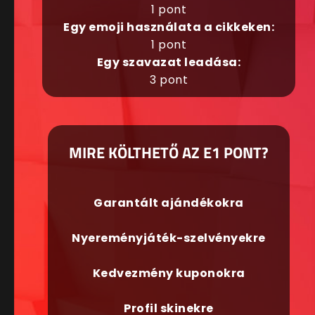
1 pont
Egy emoji használata a cikkeken:
1 pont
Egy szavazat leadása:
3 pont
MIRE KÖLTHETŐ AZ E1 PONT?
Garantált ajándékokra
Nyereményjáték-szelvényekre
Kedvezmény kuponokra
Profil skinekre