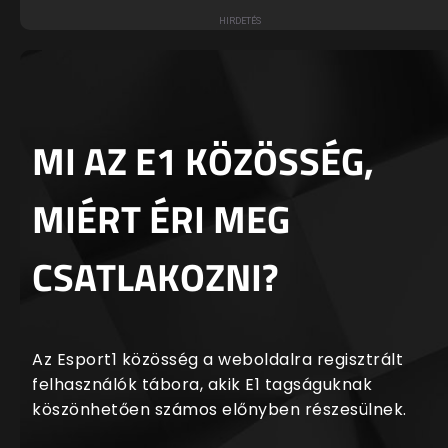
MI AZ E1 KÖZÖSSÉG,
MIÉRT ÉRI MEG
CSATLAKOZNI?
Az Esport1 közösség a weboldalra regisztrált
felhasználók tábora, akik E1 tagságuknak
köszönhetően számos előnyben részesülnek.