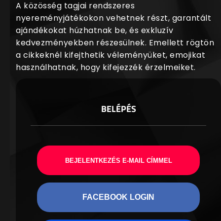
A közösség tagjai rendszeres
nyereményjátékokon vehetnek részt, garantált
ajándékokat húzhatnak be, és exkluzív
kedvezményekben részesülnek. Emellett rögtön
a cikkeknél kifejthetik véleményüket, emojikat
használhatnak, hogy kifejezzék érzelmeiket.
BELÉPÉS
BEJELENTKEZÉS E-MAIL CÍMMEL
FACEBOOK LOGIN