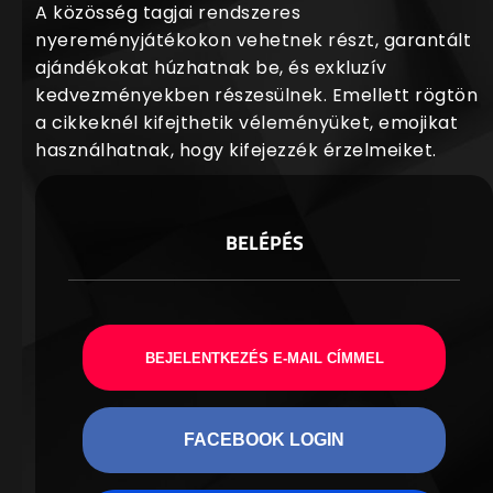
A közösség tagjai rendszeres
nyereményjátékokon vehetnek részt, garantált
ajándékokat húzhatnak be, és exkluzív
kedvezményekben részesülnek. Emellett rögtön
a cikkeknél kifejthetik véleményüket, emojikat
használhatnak, hogy kifejezzék érzelmeiket.
BELÉPÉS
BEJELENTKEZÉS E-MAIL CÍMMEL
FACEBOOK LOGIN