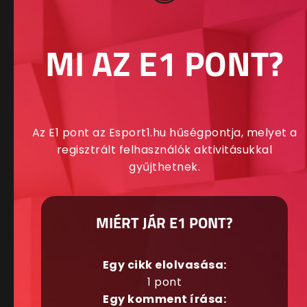
MI AZ E1 PONT?
Az E1 pont az Esport1.hu hűségpontja, melyet a
regisztrált felhasználók aktivitásukkal
gyűjthetnek.
MIÉRT JÁR E1 PONT?
Egy cikk elolvasása:
1 pont
Egy komment írása: