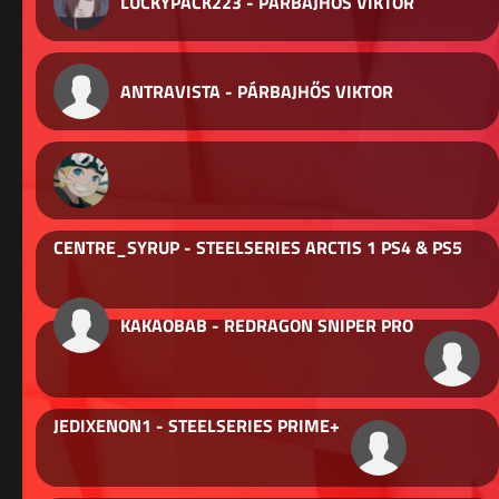
LUCKYPACK223 - PÁRBAJHŐS VIKTOR
ANTRAVISTA - PÁRBAJHŐS VIKTOR
CENTRE_SYRUP - STEELSERIES ARCTIS 1 PS4 & PS5
KAKAOBAB - REDRAGON SNIPER PRO
JEDIXENON1 - STEELSERIES PRIME+