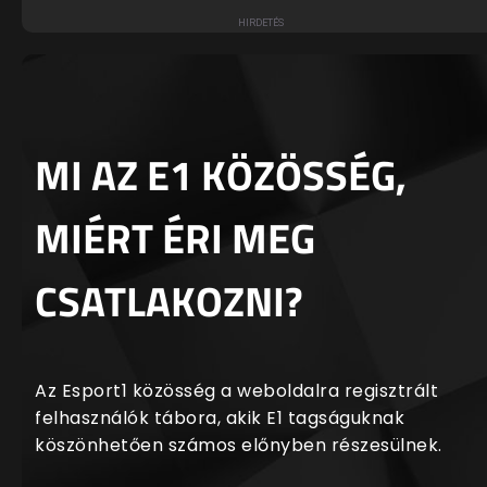
MI AZ E1 KÖZÖSSÉG,
MIÉRT ÉRI MEG
CSATLAKOZNI?
Az Esport1 közösség a weboldalra regisztrált
felhasználók tábora, akik E1 tagságuknak
köszönhetően számos előnyben részesülnek.