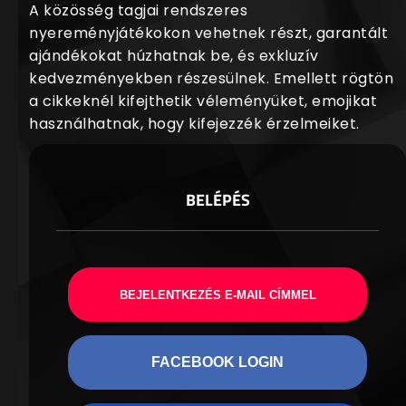
A közösség tagjai rendszeres
nyereményjátékokon vehetnek részt, garantált
ajándékokat húzhatnak be, és exkluzív
kedvezményekben részesülnek. Emellett rögtön
a cikkeknél kifejthetik véleményüket, emojikat
használhatnak, hogy kifejezzék érzelmeiket.
BELÉPÉS
BEJELENTKEZÉS E-MAIL CÍMMEL
FACEBOOK LOGIN