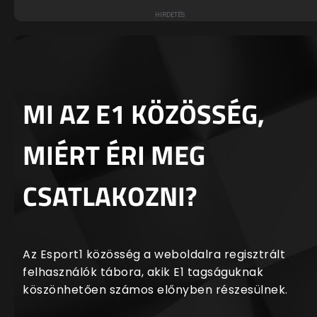
MI AZ E1 KÖZÖSSÉG,
MIÉRT ÉRI MEG
CSATLAKOZNI?
Az Esport1 közösség a weboldalra regisztrált
felhasználók tábora, akik E1 tagságuknak
köszönhetően számos előnyben részesülnek.