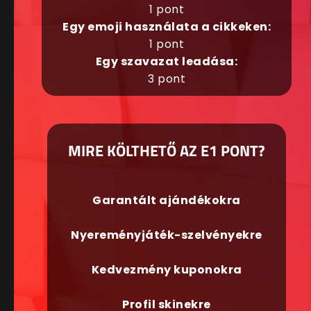
1 pont
Egy emoji használata a cikkeken:
1 pont
Egy szavazat leadása:
3 pont
MIRE KÖLTHETŐ AZ E1 PONT?
Garantált ajándékokra
Nyereményjáték-szelvényekre
Kedvezmény kuponokra
Profil skinekre