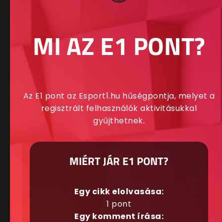
MI AZ E1 PONT?
Az E1 pont az Esport1.hu hűségpontja, melyet a
regisztrált felhasználók aktivitásukkal
gyűjthetnek.
MIÉRT JÁR E1 PONT?
Egy cikk elolvasása:
1 pont
Egy komment írása: