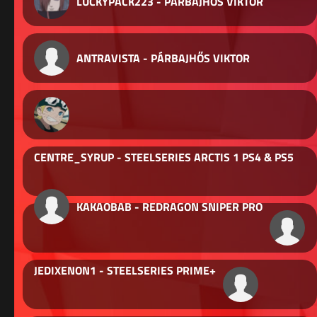
LUCKYPACK223 - PÁRBAJHŐS VIKTOR
ANTRAVISTA - PÁRBAJHŐS VIKTOR
CENTRE_SYRUP - STEELSERIES ARCTIS 1 PS4 & PS5
KAKAOBAB - REDRAGON SNIPER PRO
JEDIXENON1 - STEELSERIES PRIME+