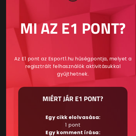
MI AZ E1 PONT?
Az E1 pont az Esport1.hu hűségpontja, melyet a
regisztrált felhasználók aktivitásukkal
gyűjthetnek.
MIÉRT JÁR E1 PONT?
Egy cikk elolvasása:
1 pont
Egy komment írása: