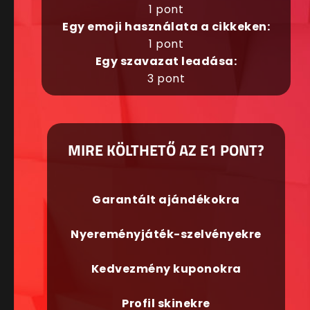
1 pont
Egy emoji használata a cikkeken:
1 pont
Egy szavazat leadása:
3 pont
MIRE KÖLTHETŐ AZ E1 PONT?
Garantált ajándékokra
Nyereményjáték-szelvényekre
Kedvezmény kuponokra
Profil skinekre