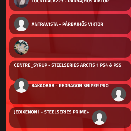
LUCKYPACK223 - PÁRBAJHŐS VIKTOR
ANTRAVISTA - PÁRBAJHŐS VIKTOR
CENTRE_SYRUP - STEELSERIES ARCTIS 1 PS4 & PS5
KAKAOBAB - REDRAGON SNIPER PRO
JEDIXENON1 - STEELSERIES PRIME+