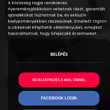
A közösség tagjai rendszeres
nyereményjátékokon vehetnek részt, garantált
ajándékokat húzhatnak be, és exkluzív
kedvezményekben részesülnek. Emellett rögtön
a cikkeknél kifejthetik véleményüket, emojikat
használhatnak, hogy kifejezzék érzelmeiket.
BELÉPÉS
BEJELENTKEZÉS E-MAIL CÍMMEL
FACEBOOK LOGIN