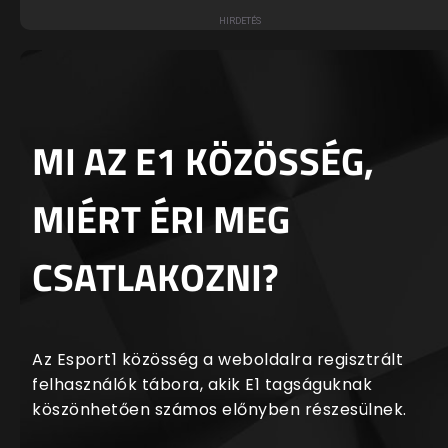
MI AZ E1 KÖZÖSSÉG,
MIÉRT ÉRI MEG
CSATLAKOZNI?
Az Esport1 közösség a weboldalra regisztrált
felhasználók tábora, akik E1 tagságuknak
köszönhetően számos előnyben részesülnek.