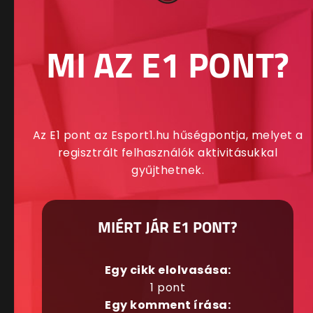
MI AZ E1 PONT?
Az E1 pont az Esport1.hu hűségpontja, melyet a
regisztrált felhasználók aktivitásukkal
gyűjthetnek.
MIÉRT JÁR E1 PONT?
Egy cikk elolvasása:
1 pont
Egy komment írása: