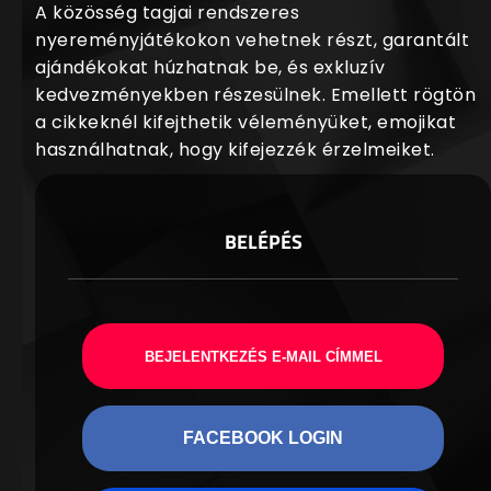
A közösség tagjai rendszeres
nyereményjátékokon vehetnek részt, garantált
ajándékokat húzhatnak be, és exkluzív
kedvezményekben részesülnek. Emellett rögtön
a cikkeknél kifejthetik véleményüket, emojikat
használhatnak, hogy kifejezzék érzelmeiket.
BELÉPÉS
BEJELENTKEZÉS E-MAIL CÍMMEL
FACEBOOK LOGIN