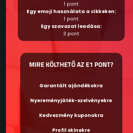
1 pont
Egy emoji használata a cikkeken:
1 pont
Egy szavazat leadása:
3 pont
MIRE KÖLTHETŐ AZ E1 PONT?
Garantált ajándékokra
Nyereményjáték-szelvényekre
Kedvezmény kuponokra
Profil skinekre