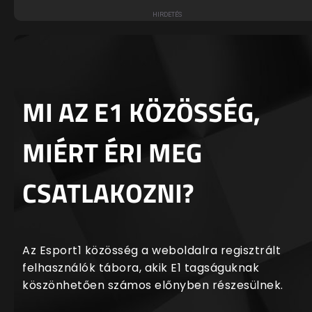
MI AZ E1 KÖZÖSSÉG,
MIÉRT ÉRI MEG
CSATLAKOZNI?
Az Esport1 közösség a weboldalra regisztrált
felhasználók tábora, akik E1 tagságuknak
köszönhetően számos előnyben részesülnek.