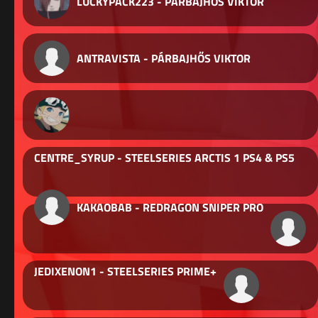
LUCKYPACK223 - PÁRBAJHŐS VIKTOR
ANTRAVISTA - PÁRBAJHŐS VIKTOR
CENTRE_SYRUP - STEELSERIES ARCTIS 1 PS4 & PS5
KAKAOBAB - REDRAGON SNIPER PRO
JEDIXENON1 - STEELSERIES PRIME+