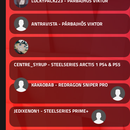
LUCKYPACK223 - PÁRBAJHŐS VIKTOR
ANTRAVISTA - PÁRBAJHŐS VIKTOR
CENTRE_SYRUP - STEELSERIES ARCTIS 1 PS4 & PS5
KAKAOBAB - REDRAGON SNIPER PRO
JEDIXENON1 - STEELSERIES PRIME+