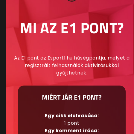
MI AZ E1 PONT?
Az E1 pont az Esport1.hu hűségpontja, melyet a
regisztrált felhasználók aktivitásukkal
gyűjthetnek.
MIÉRT JÁR E1 PONT?
Egy cikk elolvasása:
1 pont
Egy komment írása: