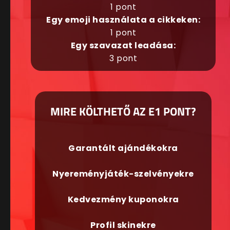
1 pont
Egy emoji használata a cikkeken:
1 pont
Egy szavazat leadása:
3 pont
MIRE KÖLTHETŐ AZ E1 PONT?
Garantált ajándékokra
Nyereményjáték-szelvényekre
Kedvezmény kuponokra
Profil skinekre