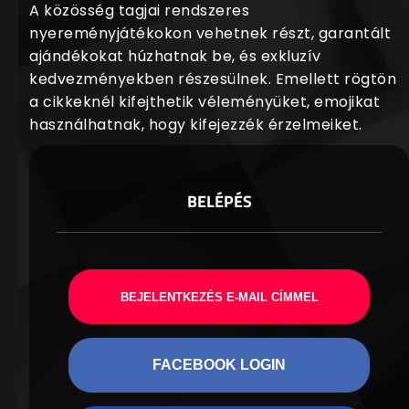
A közösség tagjai rendszeres
nyereményjátékokon vehetnek részt, garantált
ajándékokat húzhatnak be, és exkluzív
kedvezményekben részesülnek. Emellett rögtön
a cikkeknél kifejthetik véleményüket, emojikat
használhatnak, hogy kifejezzék érzelmeiket.
BELÉPÉS
BEJELENTKEZÉS E-MAIL CÍMMEL
FACEBOOK LOGIN