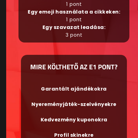
1 pont
Egy emoji használata a cikkeken:
1 pont
Egy szavazat leadása:
3 pont
MIRE KÖLTHETŐ AZ E1 PONT?
Garantált ajándékokra
Nyereményjáték-szelvényekre
Kedvezmény kuponokra
Profil skinekre