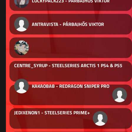
LUCKYPACK223 - PÁRBAJHŐS VIKTOR
ANTRAVISTA - PÁRBAJHŐS VIKTOR
CENTRE_SYRUP - STEELSERIES ARCTIS 1 PS4 & PS5
KAKAOBAB - REDRAGON SNIPER PRO
JEDIXENON1 - STEELSERIES PRIME+