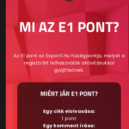
MI AZ E1 PONT?
Az E1 pont az Esport1.hu hűségpontja, melyet a
regisztrált felhasználók aktivitásukkal
gyűjthetnek.
MIÉRT JÁR E1 PONT?
Egy cikk elolvasása:
1 pont
Egy komment írása: