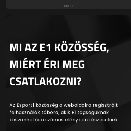
MI AZ E1 KÖZÖSSÉG,
MIÉRT ÉRI MEG
CSATLAKOZNI?
Az Esport1 közösség a weboldalra regisztrált
felhasználók tábora, akik E1 tagságuknak
köszönhetően számos előnyben részesülnek.