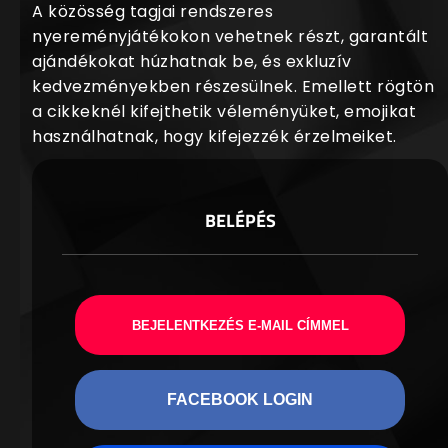
A közösség tagjai rendszeres
nyereményjátékokon vehetnek részt, garantált
ajándékokat húzhatnak be, és exkluzív
kedvezményekben részesülnek. Emellett rögtön
a cikkeknél kifejthetik véleményüket, emojikat
használhatnak, hogy kifejezzék érzelmeiket.
BELÉPÉS
BEJELENTKEZÉS E-MAIL CÍMMEL
FACEBOOK LOGIN