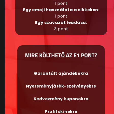
1 pont
Egy emoji használata a cikkeken:
1 pont
Egy szavazat leadása:
3 pont
MIRE KÖLTHETŐ AZ E1 PONT?
Garantált ajándékokra
Nyereményjáték-szelvényekre
Kedvezmény kuponokra
Profil skinekre