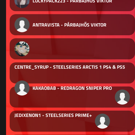
LUCKYPACK223 - PÁRBAJHŐS VIKTOR
ANTRAVISTA - PÁRBAJHŐS VIKTOR
CENTRE_SYRUP - STEELSERIES ARCTIS 1 PS4 & PS5
KAKAOBAB - REDRAGON SNIPER PRO
JEDIXENON1 - STEELSERIES PRIME+