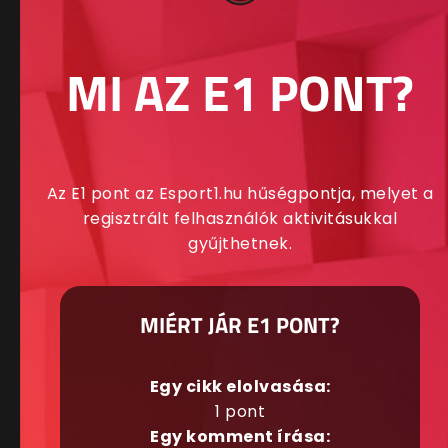
MI AZ E1 PONT?
Az E1 pont az Esport1.hu hűségpontja, melyet a
regisztrált felhasználók aktivitásukkal
gyűjthetnek.
MIÉRT JÁR E1 PONT?
Egy cikk elolvasása:
1 pont
Egy komment írása: