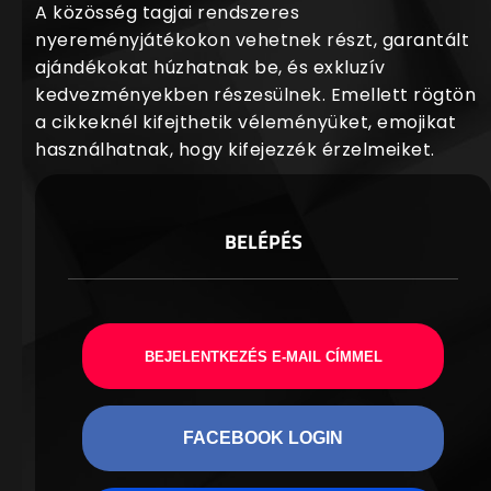
A közösség tagjai rendszeres
nyereményjátékokon vehetnek részt, garantált
ajándékokat húzhatnak be, és exkluzív
kedvezményekben részesülnek. Emellett rögtön
a cikkeknél kifejthetik véleményüket, emojikat
használhatnak, hogy kifejezzék érzelmeiket.
BELÉPÉS
BEJELENTKEZÉS E-MAIL CÍMMEL
FACEBOOK LOGIN