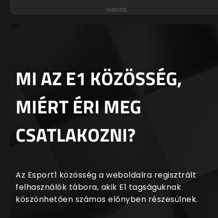
MI AZ E1 KÖZÖSSÉG,
MIÉRT ÉRI MEG
CSATLAKOZNI?
Az Esport1 közösség a weboldalra regisztrált
felhasználók tábora, akik E1 tagságuknak
köszönhetően számos előnyben részesülnek.