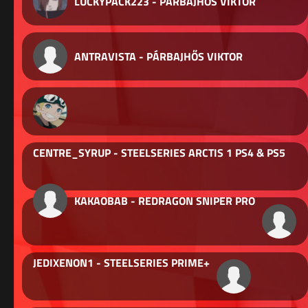
LUCKYPACK223 - PÁRBAJHŐS VIKTOR
ANTRAVISTA - PÁRBAJHŐS VIKTOR
CENTRE_SYRUP - STEELSERIES ARCTIS 1 PS4 & PS5
KAKAOBAB - REDRAGON SNIPER PRO
JEDIXENON1 - STEELSERIES PRIME+