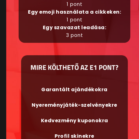
1 pont
Egy emoji használata a cikkeken:
1 pont
Egy szavazat leadása:
3 pont
MIRE KÖLTHETŐ AZ E1 PONT?
Garantált ajándékokra
Nyereményjáték-szelvényekre
Kedvezmény kuponokra
Profil skinekre