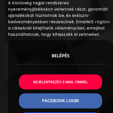
A közösség tagjai rendszeres
nyereményjátékokon vehetnek részt, garantált
ajándékokat húzhatnak be, és exkluzív
kedvezményekben részesülnek. Emellett rögtön
a cikkeknél kifejthetik véleményüket, emojikat
használhatnak, hogy kifejezzék érzelmeiket.
BELÉPÉS
BEJELENTKEZÉS E-MAIL CÍMMEL
FACEBOOK LOGIN