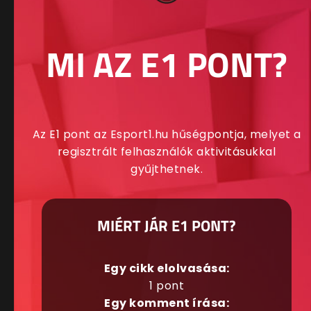
MI AZ E1 PONT?
Az E1 pont az Esport1.hu hűségpontja, melyet a
regisztrált felhasználók aktivitásukkal
gyűjthetnek.
MIÉRT JÁR E1 PONT?
Egy cikk elolvasása:
1 pont
Egy komment írása: