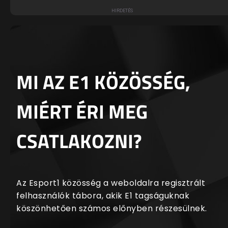
MI AZ E1 KÖZÖSSÉG,
MIÉRT ÉRI MEG
CSATLAKOZNI?
Az Esport1 közösség a weboldalra regisztrált
felhasználók tábora, akik E1 tagságuknak
köszönhetően számos előnyben részesülnek.