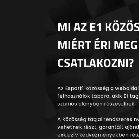
MI AZ E1 KÖZÖ
MIÉRT ÉRI MEG
CSATLAKOZNI?
Az Esport1 közösség a weboldalr
felhasználók tábora, akik E1 t
számos előnyben részesülnek.
A közösség tagjai rendszeres 
vehetnek részt, garantált aján
exkluzív kedvezményekben rész