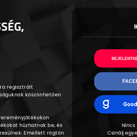
SSÉG,
BEJELENTKE
FACE
a regisztrált
agságuknak köszönhetően
nyereményjátékokon
dékokat húzhatnak be, és
Nincs
esülnek. Emellett rögtön
Csinálj egye