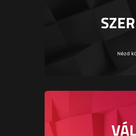
SZER
Nézd kö
VÁL