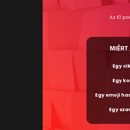
Az E1 po
MIÉRT 
Egy ci
Egy ko
Egy emoji ha
Egy sza