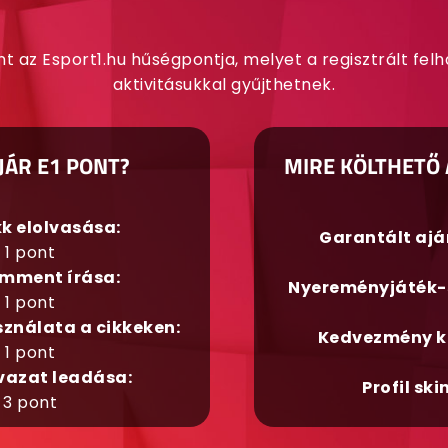
nt az Esport1.hu hűségpontja, melyet a regisztrált fel
aktivitásukkal gyűjthetnek.
JÁR E1 PONT?
MIRE KÖLTHETŐ 
kk elolvasása:
Garantált aj
1 pont
mment írása:
Nyereményjáték-
1 pont
sználata a cikkeken:
Kedvezmény k
1 pont
vazat leadása:
Profil ski
3 pont