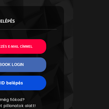
BELÉPÉS
ZÉS E-MAIL CÍMMEL
BOOK LOGIN
 még fiókod?
t pillanatok alatt!