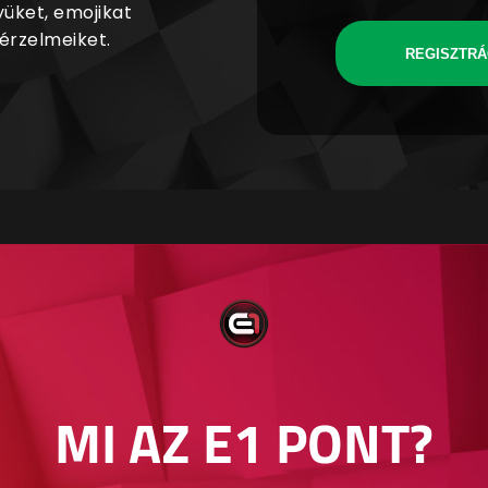
yüket, emojikat
 érzelmeiket.
REGISZTRÁ
MI AZ E1 PONT?