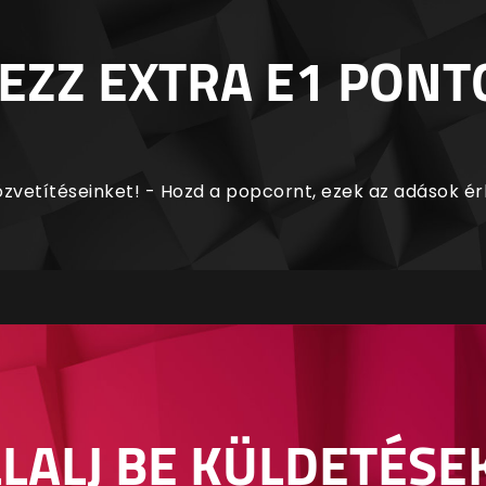
EZZ EXTRA E1 PONT
zvetítéseinket! - Hozd a popcornt, ezek az adások é
LALJ BE KÜLDETÉSE