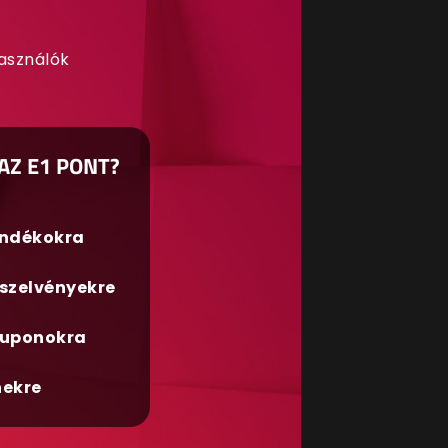
használók
AZ E1 PONT?
ándékokra
szelvényekre
uponokra
nekre