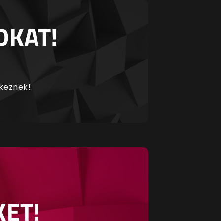
OKAT!
rkeznek!
KET!