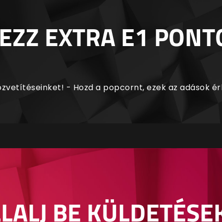
EZZ EXTRA E1 PONT
zvetítéseinket! - Hozd a popcornt, ezek az adások é
LALJ BE KÜLDETÉSE