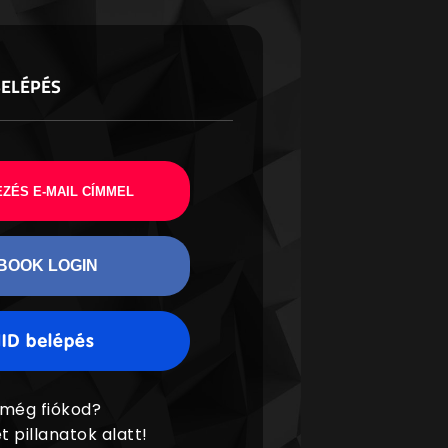
BELÉPÉS
ZÉS E-MAIL CÍMMEL
BOOK LOGIN
 még fiókod?
t pillanatok alatt!