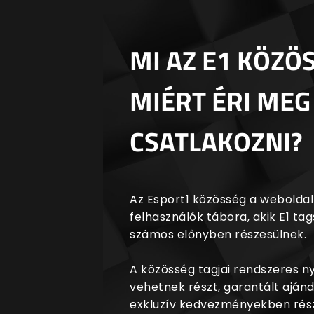
MI AZ E1 KÖZÖ
MIÉRT ÉRI MEG
CSATLAKOZNI?
Az Esport1 közösség a weboldalr
felhasználók tábora, akik E1 t
számos előnyben részesülnek.
A közösség tagjai rendszeres 
vehetnek részt, garantált aján
exkluzív kedvezményekben rész