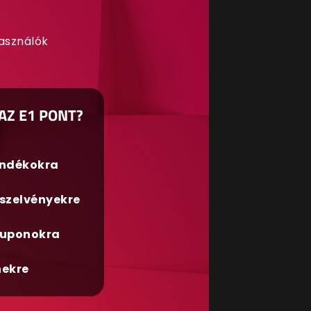
használók
AZ E1 PONT?
ándékokra
szelvényekre
uponokra
nekre