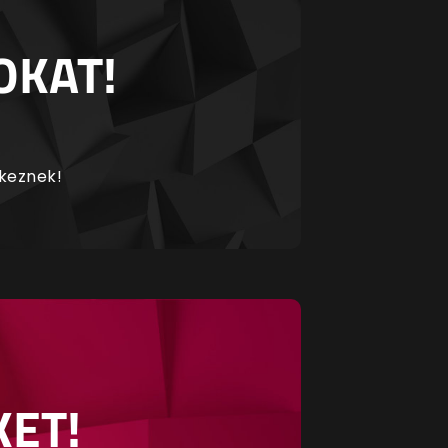
OKAT!
rkeznek!
KET!