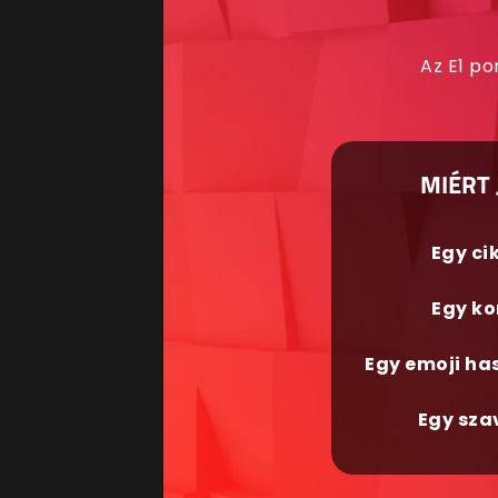
Az E1 po
MIÉRT 
Egy ci
Egy ko
Egy emoji ha
Egy sza