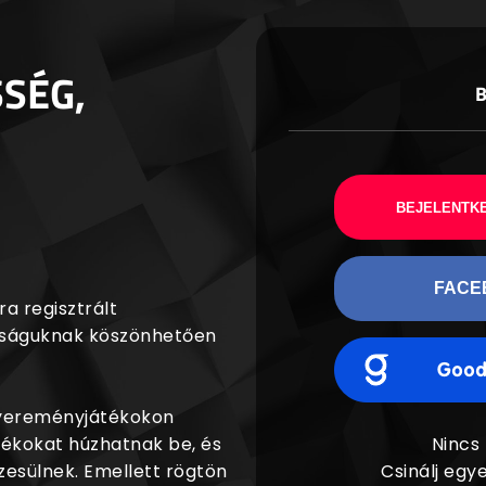
SSÉG,
BEJELENTKE
FACE
a regisztrált
agságuknak köszönhetően
nyereményjátékokon
dékokat húzhatnak be, és
Nincs
esülnek. Emellett rögtön
Csinálj egye