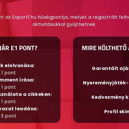
nt az Esport1.hu hűségpontja, melyet a regisztrált fel
aktivitásukkal gyűjthetnek.
JÁR E1 PONT?
MIRE KÖLTHETŐ 
kk elolvasása:
Garantált aj
1 pont
mment írása:
Nyereményjáték-
1 pont
sználata a cikkeken:
Kedvezmény k
1 pont
vazat leadása:
Profil ski
3 pont