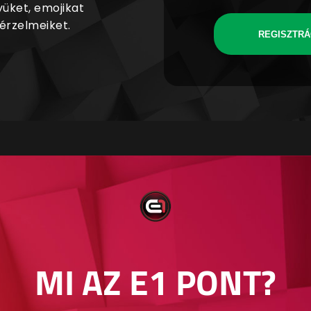
yüket, emojikat
 érzelmeiket.
REGISZTRÁ
MI AZ E1 PONT?