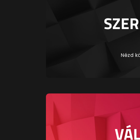
SZER
Nézd kö
VÁL