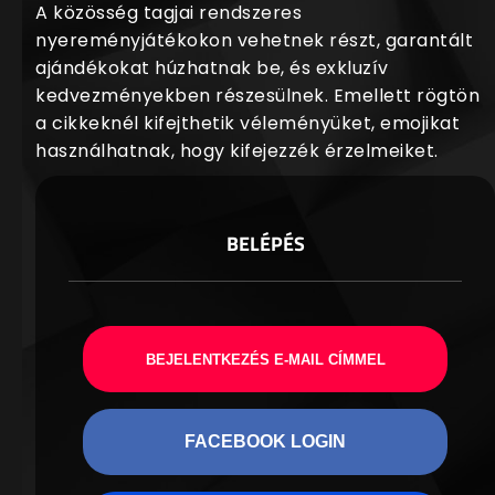
A közösség tagjai rendszeres
nyereményjátékokon vehetnek részt, garantált
ajándékokat húzhatnak be, és exkluzív
kedvezményekben részesülnek. Emellett rögtön
a cikkeknél kifejthetik véleményüket, emojikat
használhatnak, hogy kifejezzék érzelmeiket.
BELÉPÉS
BEJELENTKEZÉS E-MAIL CÍMMEL
FACEBOOK LOGIN