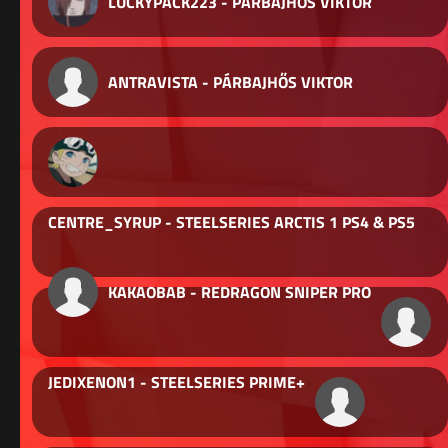
LUCKYPACK223 - PÁRBAJHŐS VIKTOR
ANTRAVISTA - PÁRBAJHŐS VIKTOR
CENTRE_SYRUP - STEELSERIES ARCTIS 1 PS4 & PS5
KAKAOBAB - REDRAGON SNIPER PRO
JEDIXENON1 - STEELSERIES PRIME+