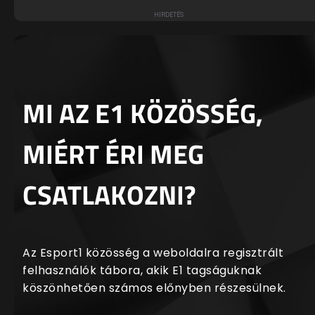
MI AZ E1 KÖZÖSSÉG,
MIÉRT ÉRI MEG
CSATLAKOZNI?
Az Esport1 közösség a weboldalra regisztrált
felhasználók tábora, akik E1 tagságuknak
köszönhetően számos előnyben részesülnek.