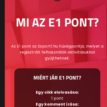
MI AZ E1 PONT?
Az E1 pont az Esport1.hu hűségpontja, melyet a
regisztrált felhasználók aktivitásukkal
gyűjthetnek.
MIÉRT JÁR E1 PONT?
Egy cikk elolvasása:
1 pont
Egy komment írása: