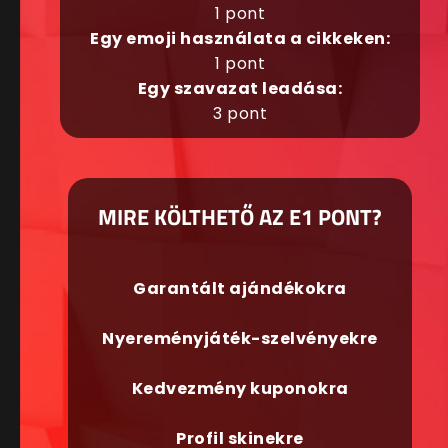
1 pont
Egy emoji használata a cikkeken:
1 pont
Egy szavazat leadása:
3 pont
MIRE KÖLTHETŐ AZ E1 PONT?
Garantált ajándékokra
Nyereményjáték-szelvényekre
Kedvezmény kuponokra
Profil skinekre