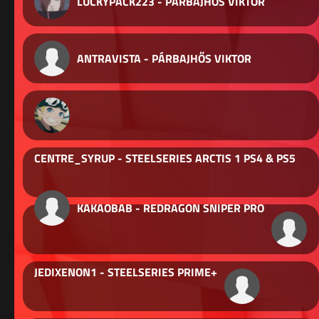
LUCKYPACK223 - PÁRBAJHŐS VIKTOR
ANTRAVISTA - PÁRBAJHŐS VIKTOR
CENTRE_SYRUP - STEELSERIES ARCTIS 1 PS4 & PS5
KAKAOBAB - REDRAGON SNIPER PRO
JEDIXENON1 - STEELSERIES PRIME+