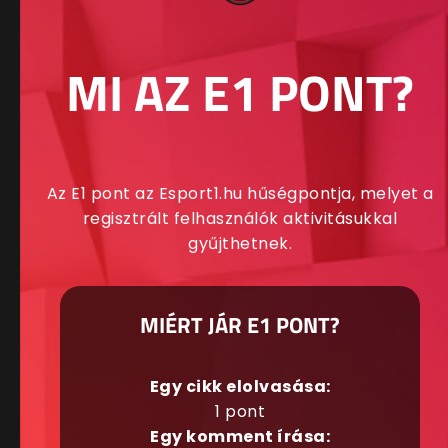
MI AZ E1 PONT?
Az E1 pont az Esport1.hu hűségpontja, melyet a
regisztrált felhasználók aktivitásukkal
gyűjthetnek.
MIÉRT JÁR E1 PONT?
Egy cikk elolvasása:
1 pont
Egy komment írása: