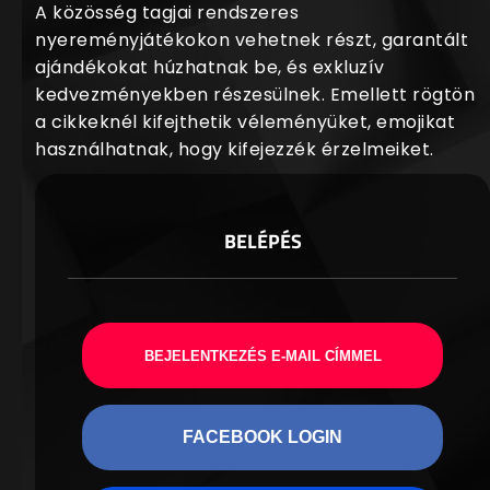
A közösség tagjai rendszeres
nyereményjátékokon vehetnek részt, garantált
ajándékokat húzhatnak be, és exkluzív
kedvezményekben részesülnek. Emellett rögtön
a cikkeknél kifejthetik véleményüket, emojikat
használhatnak, hogy kifejezzék érzelmeiket.
BELÉPÉS
BEJELENTKEZÉS E-MAIL CÍMMEL
FACEBOOK LOGIN