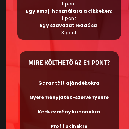
1 pont
Egy emoji használata a cikkeken:
1 pont
Egy szavazat leadása:
3 pont
MIRE KÖLTHETŐ AZ E1 PONT?
Garantált ajándékokra
Nyereményjáték-szelvényekre
Kedvezmény kuponokra
Profil skinekre