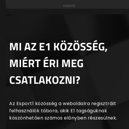
MI AZ E1 KÖZÖSSÉG,
MIÉRT ÉRI MEG
CSATLAKOZNI?
Az Esport1 közösség a weboldalra regisztrált
felhasználók tábora, akik E1 tagságuknak
köszönhetően számos előnyben részesülnek.