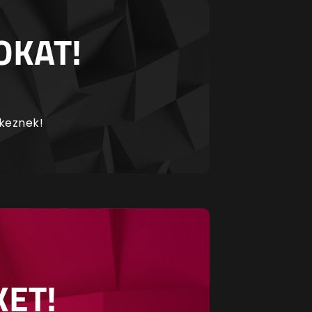
OKAT!
rkeznek!
KET!