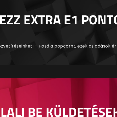
EZZ EXTRA E1 PONT
zvetítéseinket! - Hozd a popcornt, ezek az adások é
LALJ BE KÜLDETÉSE