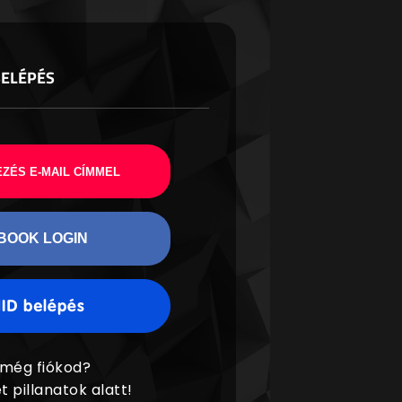
BELÉPÉS
ZÉS E-MAIL CÍMMEL
BOOK LOGIN
 még fiókod?
t pillanatok alatt!