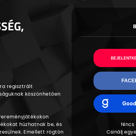
SSÉG,
BEJELENTKE
FACE
a regisztrált
agságuknak köszönhetően
nyereményjátékokon
dékokat húzhatnak be, és
Nincs
esülnek. Emellett rögtön
Csinálj egye