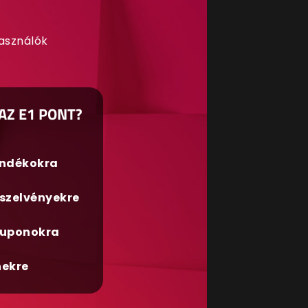
használók
AZ E1 PONT?
ándékokra
szelvényekre
uponokra
nekre