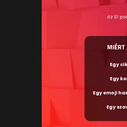
Az E1 po
MIÉRT 
Egy ci
Egy ko
Egy emoji ha
Egy sza