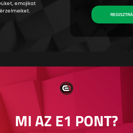
yüket, emojikat
 érzelmeiket.
REGISZTRÁ
MI AZ E1 PONT?