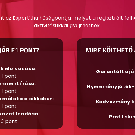
nt az Esport1.hu hűségpontja, melyet a regisztrált fel
aktivitásukkal gyűjthetnek.
JÁR E1 PONT?
MIRE KÖLTHETŐ 
kk elolvasása:
Garantált aj
1 pont
mment írása:
Nyereményjáték-
1 pont
sználata a cikkeken:
Kedvezmény k
1 pont
vazat leadása:
Profil ski
3 pont