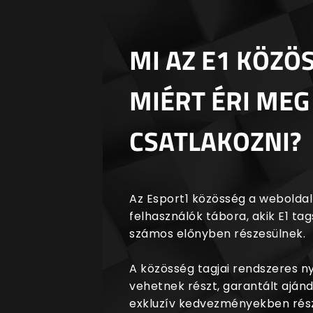
MI AZ E1 KÖZÖ
MIÉRT ÉRI MEG
CSATLAKOZNI?
Az Esport1 közösség a weboldalr
felhasználók tábora, akik E1 t
számos előnyben részesülnek.
A közösség tagjai rendszeres 
vehetnek részt, garantált aján
exkluzív kedvezményekben rész