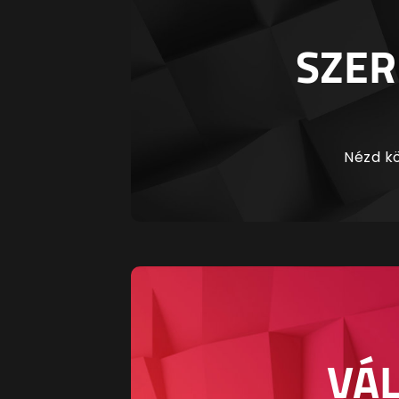
SZER
Nézd kö
VÁL