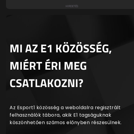
MI AZ E1 KÖZÖSSÉG,
MIÉRT ÉRI MEG
CSATLAKOZNI?
Az Esport1 közösség a weboldalra regisztrált
felhasználók tábora, akik E1 tagságuknak
köszönhetően számos előnyben részesülnek.