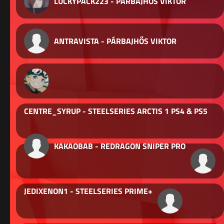
LUCKYPACK223 - PÁRBAJHŐS VIKTOR
ANTRAVISTA - PÁRBAJHŐS VIKTOR
CENTRE_SYRUP - STEELSERIES ARCTIS 1 PS4 & PS5
KAKAOBAB - REDRAGON SNIPER PRO
JEDIXENON1 - STEELSERIES PRIME+