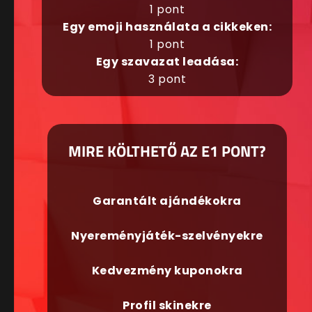
1 pont
Egy emoji használata a cikkeken:
1 pont
Egy szavazat leadása:
3 pont
MIRE KÖLTHETŐ AZ E1 PONT?
Garantált ajándékokra
Nyereményjáték-szelvényekre
Kedvezmény kuponokra
Profil skinekre