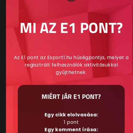
MI AZ E1 PONT?
Az E1 pont az Esport1.hu hűségpontja, melyet a
regisztrált felhasználók aktivitásukkal
gyűjthetnek.
MIÉRT JÁR E1 PONT?
Egy cikk elolvasása:
1 pont
Egy komment írása: