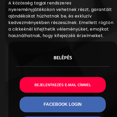
A közösség tagjai rendszeres
nyereményjátékokon vehetnek részt, garantált
ajándékokat húzhatnak be, és exkluzív
kedvezményekben részesülnek. Emellett rögtön
a cikkeknél kifejthetik véleményüket, emojikat
használhatnak, hogy kifejezzék érzelmeiket.
BELÉPÉS
BEJELENTKEZÉS E-MAIL CÍMMEL
FACEBOOK LOGIN