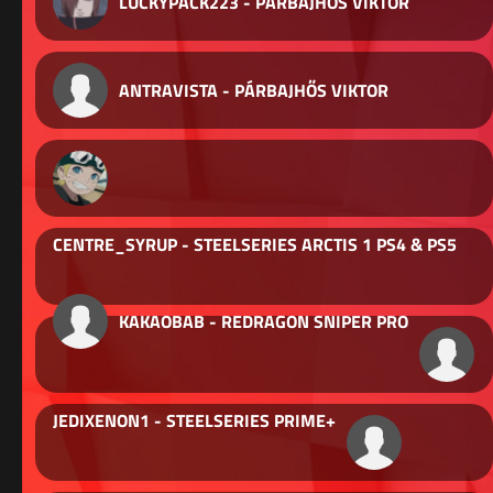
LUCKYPACK223 - PÁRBAJHŐS VIKTOR
ANTRAVISTA - PÁRBAJHŐS VIKTOR
CENTRE_SYRUP - STEELSERIES ARCTIS 1 PS4 & PS5
KAKAOBAB - REDRAGON SNIPER PRO
JEDIXENON1 - STEELSERIES PRIME+