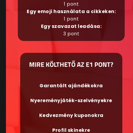
1 pont
Egy emoji használata a cikkeken:
1 pont
Egy szavazat leadása:
3 pont
MIRE KÖLTHETŐ AZ E1 PONT?
Garantált ajándékokra
Nyereményjáték-szelvényekre
Kedvezmény kuponokra
Profil skinekre