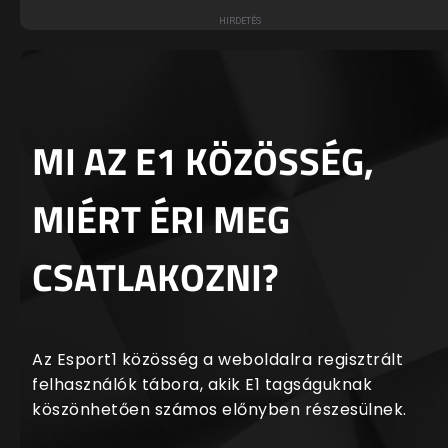
MI AZ E1 KÖZÖSSÉG,
MIÉRT ÉRI MEG
CSATLAKOZNI?
Az Esport1 közösség a weboldalra regisztrált
felhasználók tábora, akik E1 tagságuknak
köszönhetően számos előnyben részesülnek.