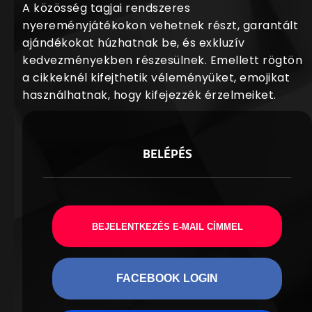
A közösség tagjai rendszeres
nyereményjátékokon vehetnek részt, garantált
ajándékokat húzhatnak be, és exkluzív
kedvezményekben részesülnek. Emellett rögtön
a cikkeknél kifejthetik véleményüket, emojikat
használhatnak, hogy kifejezzék érzelmeiket.
BELÉPÉS
BEJELENTKEZÉS E-MAIL CÍMMEL
FACEBOOK LOGIN