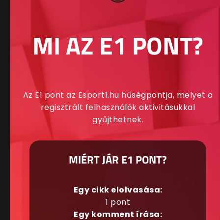
MI AZ E1 PONT?
Az E1 pont az Esport1.hu hűségpontja, melyet a
regisztrált felhasználók aktivitásukkal
gyűjthetnek.
MIÉRT JÁR E1 PONT?
Egy cikk elolvasása:
1 pont
Egy komment írása: