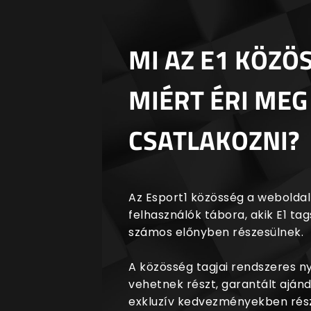
MI AZ E1 KÖZÖ
MIÉRT ÉRI MEG
CSATLAKOZNI?
Az Esport1 közösség a weboldalr
felhasználók tábora, akik E1 t
számos előnyben részesülnek.
A közösség tagjai rendszeres 
vehetnek részt, garantált aján
exkluzív kedvezményekben rész