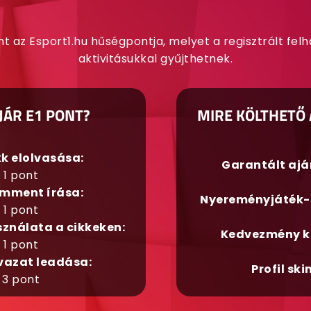
nt az Esport1.hu hűségpontja, melyet a regisztrált fel
aktivitásukkal gyűjthetnek.
JÁR E1 PONT?
MIRE KÖLTHETŐ 
kk elolvasása:
Garantált aj
1 pont
mment írása:
Nyereményjáték-
1 pont
sználata a cikkeken:
Kedvezmény k
1 pont
vazat leadása:
Profil ski
3 pont