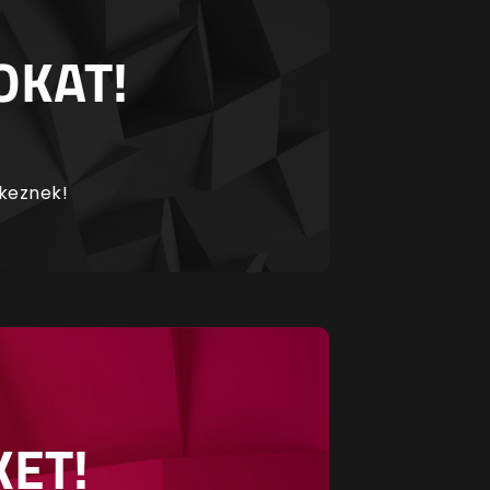
OKAT!
rkeznek!
KET!