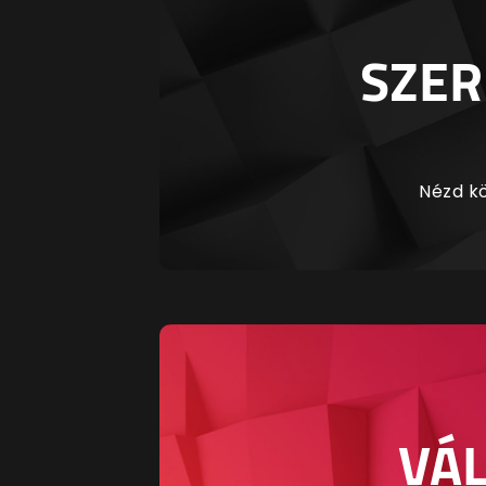
SZER
Nézd kö
VÁL