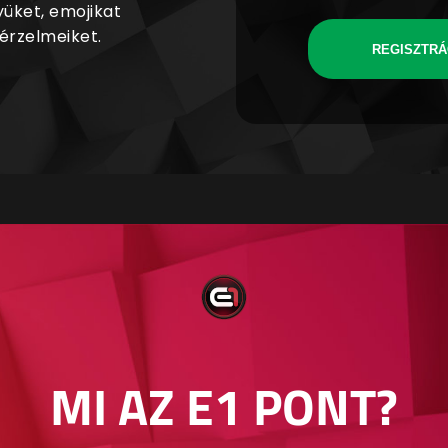
yüket, emojikat
 érzelmeiket.
REGISZTRÁ
MI AZ E1 PONT?