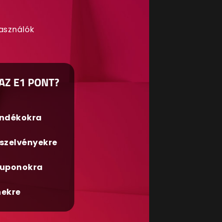
használók
AZ E1 PONT?
ándékokra
szelvényekre
uponokra
nekre