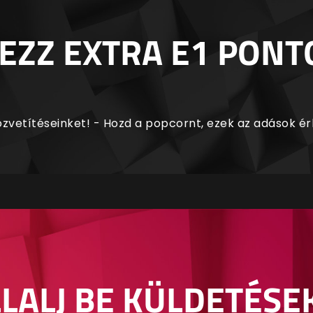
EZZ EXTRA E1 PONT
zvetítéseinket! - Hozd a popcornt, ezek az adások é
LALJ BE KÜLDETÉSE