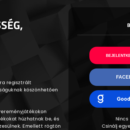
SSÉG,
BEJELENTKE
FACE
a regisztrált
agságuknak köszönhetően
nyereményjátékokon
dékokat húzhatnak be, és
Nincs
esülnek. Emellett rögtön
Csinálj egye