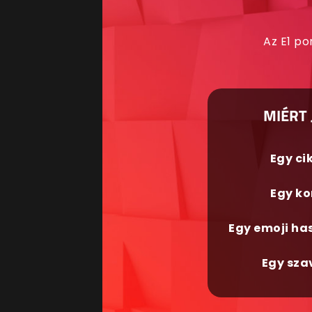
Az E1 po
MIÉRT 
Egy ci
Egy ko
Egy emoji ha
Egy sza