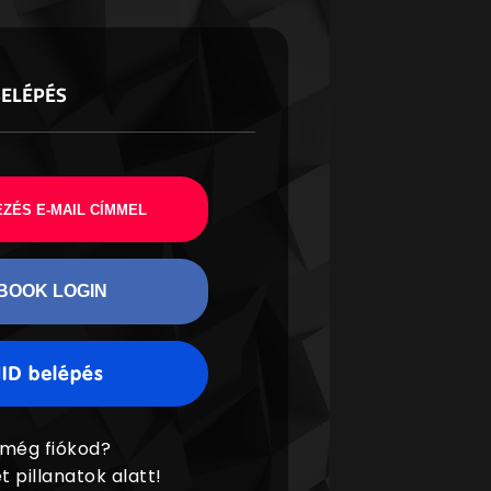
BELÉPÉS
ZÉS E-MAIL CÍMMEL
BOOK LOGIN
 még fiókod?
t pillanatok alatt!