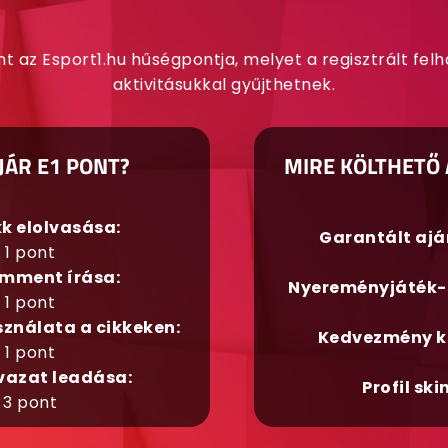
nt az Esport1.hu hűségpontja, melyet a regisztrált fel
aktivitásukkal gyűjthetnek.
JÁR E1 PONT?
MIRE KÖLTHETŐ 
kk elolvasása:
Garantált aj
1 pont
mment írása:
Nyereményjáték-
1 pont
sználata a cikkeken:
Kedvezmény k
1 pont
vazat leadása:
Profil ski
3 pont