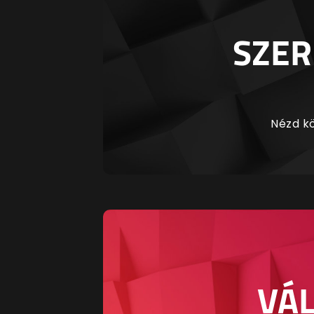
SZER
Nézd kö
VÁL