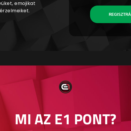
yüket, emojikat
 érzelmeiket.
REGISZTRÁ
MI AZ E1 PONT?