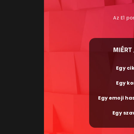
Az E1 po
MIÉRT 
Egy ci
Egy ko
Egy emoji ha
Egy sza