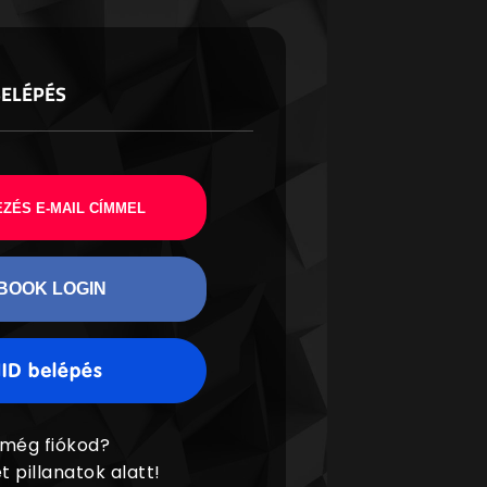
BELÉPÉS
ZÉS E-MAIL CÍMMEL
BOOK LOGIN
 még fiókod?
t pillanatok alatt!