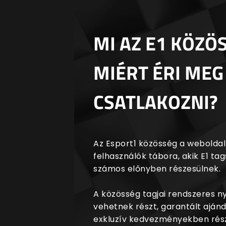
MI AZ E1 KÖZÖ
MIÉRT ÉRI MEG
CSATLAKOZNI?
Az Esport1 közösség a weboldalr
felhasználók tábora, akik E1 t
számos előnyben részesülnek.
A közösség tagjai rendszeres 
vehetnek részt, garantált aján
exkluzív kedvezményekben rész