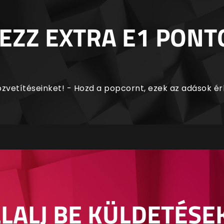
EZZ EXTRA E1 PONT
zvetítéseinket! - Hozd a popcornt, ezek az adások é
LALJ BE KÜLDETÉSE