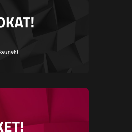
OKAT!
rkeznek!
KET!