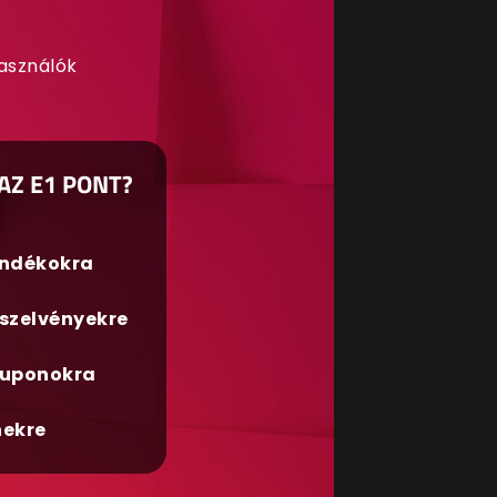
használók
AZ E1 PONT?
ándékokra
szelvényekre
uponokra
nekre