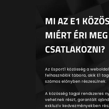
MI AZ E1 KÖZÖ
MIÉRT ÉRI MEG
CSATLAKOZNI?
Az Esport1 közösség a weboldalr
felhasználók tábora, akik E1 t
számos előnyben részesülnek.
A közösség tagjai rendszeres 
vehetnek részt, garantált aján
exkluzív kedvezményekben rész