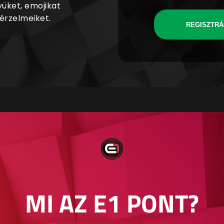
yüket, emojikat
 érzelmeiket.
REGISZTRÁ
MI AZ E1 PONT?