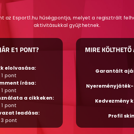
nt az Esport1.hu hűségpontja, melyet a regisztrált fel
aktivitásukkal gyűjthetnek.
JÁR E1 PONT?
MIRE KÖLTHETŐ 
kk elolvasása:
Garantált aj
1 pont
mment írása:
Nyereményjáték-
1 pont
sználata a cikkeken:
Kedvezmény k
1 pont
vazat leadása:
Profil ski
3 pont