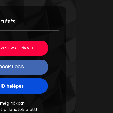
BELÉPÉS
ZÉS E-MAIL CÍMMEL
BOOK LOGIN
 még fiókod?
t pillanatok alatt!