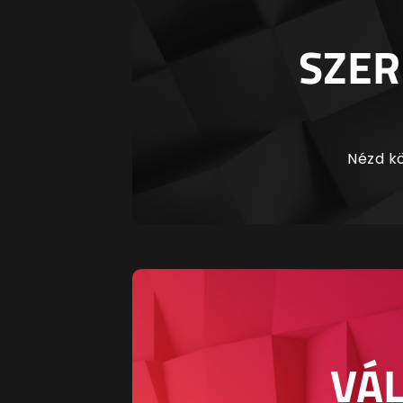
SZER
Nézd kö
VÁL