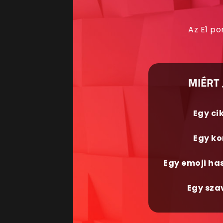
Az E1 po
MIÉRT 
Egy ci
Egy ko
Egy emoji ha
Egy sza