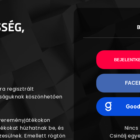
SSÉG,
BEJELENTKE
FACE
a regisztrált
agságuknak köszönhetően
nyereményjátékokon
dékokat húzhatnak be, és
Nincs
esülnek. Emellett rögtön
Csinálj egye