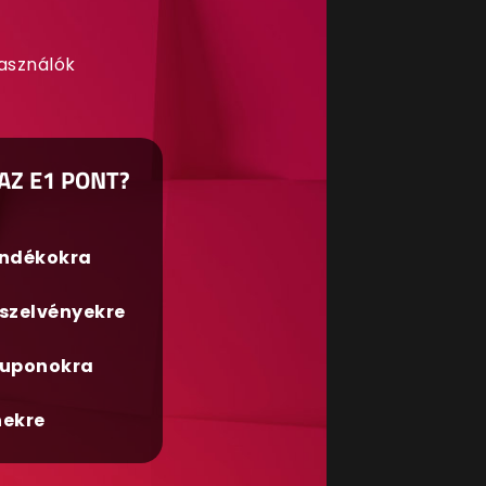
használók
AZ E1 PONT?
ándékokra
szelvényekre
uponokra
nekre