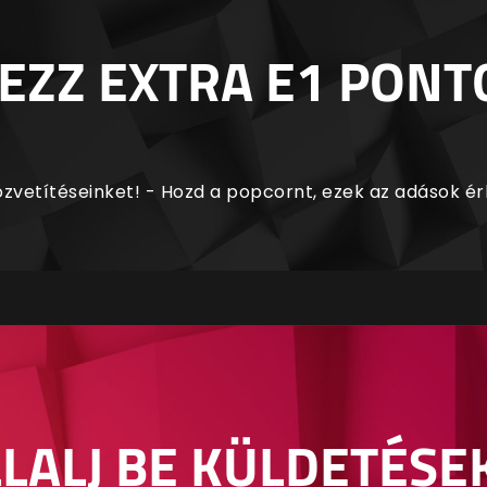
EZZ EXTRA E1 PONT
zvetítéseinket! - Hozd a popcornt, ezek az adások é
LALJ BE KÜLDETÉSE