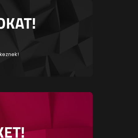
OKAT!
rkeznek!
KET!