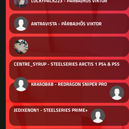
LUCKYPACK223 - PÁRBAJHŐS VIKTOR
ANTRAVISTA - PÁRBAJHŐS VIKTOR
CENTRE_SYRUP - STEELSERIES ARCTIS 1 PS4 & PS5
KAKAOBAB - REDRAGON SNIPER PRO
JEDIXENON1 - STEELSERIES PRIME+