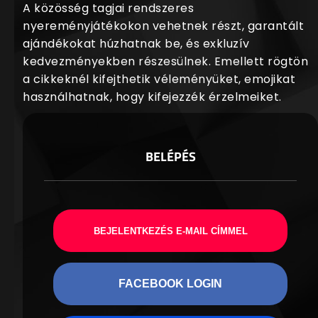
A közösség tagjai rendszeres
nyereményjátékokon vehetnek részt, garantált
ajándékokat húzhatnak be, és exkluzív
kedvezményekben részesülnek. Emellett rögtön
a cikkeknél kifejthetik véleményüket, emojikat
használhatnak, hogy kifejezzék érzelmeiket.
BELÉPÉS
BEJELENTKEZÉS E-MAIL CÍMMEL
FACEBOOK LOGIN