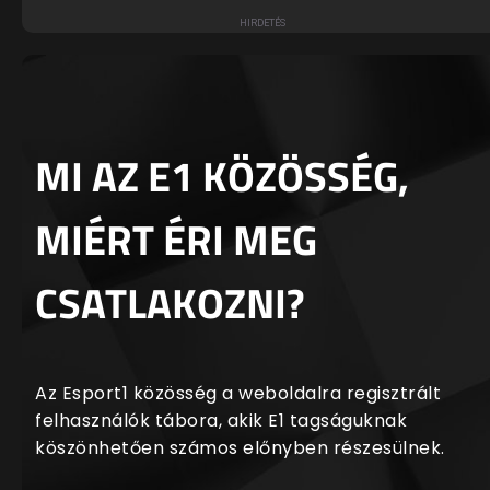
MI AZ E1 KÖZÖSSÉG,
MIÉRT ÉRI MEG
CSATLAKOZNI?
Az Esport1 közösség a weboldalra regisztrált
felhasználók tábora, akik E1 tagságuknak
köszönhetően számos előnyben részesülnek.