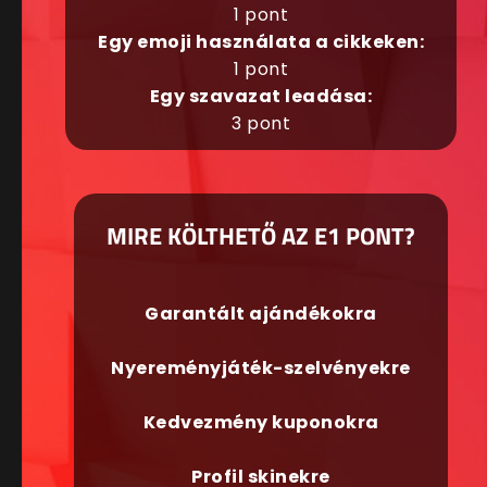
1 pont
Egy emoji használata a cikkeken:
1 pont
Egy szavazat leadása:
3 pont
MIRE KÖLTHETŐ AZ E1 PONT?
Garantált ajándékokra
Nyereményjáték-szelvényekre
Kedvezmény kuponokra
Profil skinekre