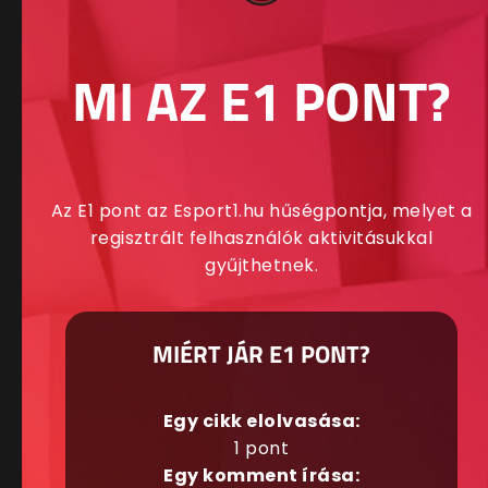
MI AZ E1 PONT?
Az E1 pont az Esport1.hu hűségpontja, melyet a
regisztrált felhasználók aktivitásukkal
gyűjthetnek.
MIÉRT JÁR E1 PONT?
Egy cikk elolvasása:
1 pont
Egy komment írása: