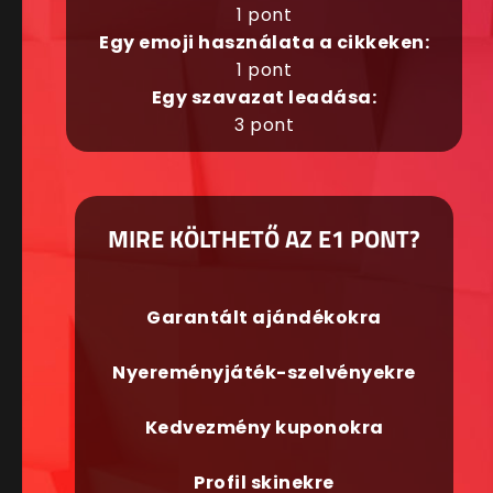
1 pont
Egy emoji használata a cikkeken:
1 pont
Egy szavazat leadása:
3 pont
MIRE KÖLTHETŐ AZ E1 PONT?
Garantált ajándékokra
Nyereményjáték-szelvényekre
Kedvezmény kuponokra
Profil skinekre