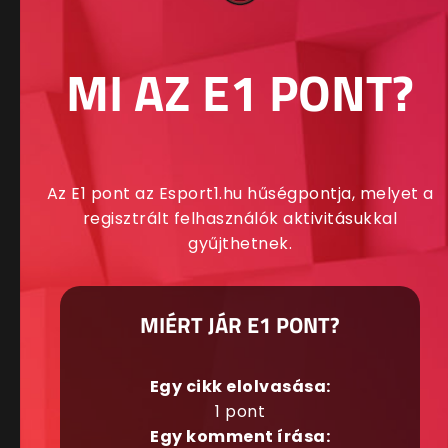
MI AZ E1 PONT?
Az E1 pont az Esport1.hu hűségpontja, melyet a
regisztrált felhasználók aktivitásukkal
gyűjthetnek.
MIÉRT JÁR E1 PONT?
Egy cikk elolvasása:
1 pont
Egy komment írása: