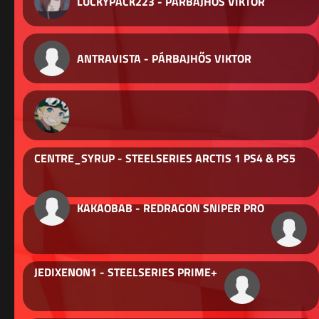
LUCKYPACK223 - PÁRBAJHŐS VIKTOR
ANTRAVISTA - PÁRBAJHŐS VIKTOR
CENTRE_SYRUP - STEELSERIES ARCTIS 1 PS4 & PS5
KAKAOBAB - REDRAGON SNIPER PRO
JEDIXENON1 - STEELSERIES PRIME+