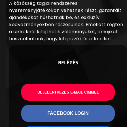
A közösség tagjai rendszeres
nyereményjátékokon vehetnek részt, garantált
ajándékokat húzhatnak be, és exkluzív
kedvezményekben részesülnek. Emellett rögtön
a cikkeknél kifejthetik véleményüket, emojikat
használhatnak, hogy kifejezzék érzelmeiket.
BELÉPÉS
BEJELENTKEZÉS E-MAIL CÍMMEL
FACEBOOK LOGIN