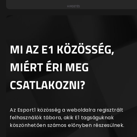
MI AZ E1 KÖZÖSSÉG,
MIÉRT ÉRI MEG
CSATLAKOZNI?
Az Esport1 közösség a weboldalra regisztrált
felhasználók tábora, akik E1 tagságuknak
köszönhetően számos előnyben részesülnek.