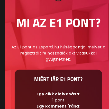
MI AZ E1 PONT?
Az E1 pont az Esport1.hu hűségpontja, melyet a
regisztrált felhasználók aktivitásukkal
gyűjthetnek.
MIÉRT JÁR E1 PONT?
Egy cikk elolvasása:
1 pont
Egy komment írása: