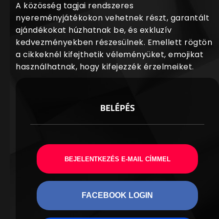
A közösség tagjai rendszeres
nyereményjátékokon vehetnek részt, garantált
ajándékokat húzhatnak be, és exkluzív
kedvezményekben részesülnek. Emellett rögtön
a cikkeknél kifejthetik véleményüket, emojikat
használhatnak, hogy kifejezzék érzelmeiket.
BELÉPÉS
BEJELENTKEZÉS E-MAIL CÍMMEL
FACEBOOK LOGIN