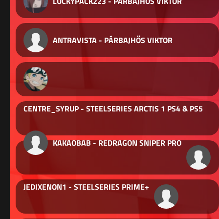
LUCKYPACK223 - PÁRBAJHŐS VIKTOR
ANTRAVISTA - PÁRBAJHŐS VIKTOR
CENTRE_SYRUP - STEELSERIES ARCTIS 1 PS4 & PS5
KAKAOBAB - REDRAGON SNIPER PRO
JEDIXENON1 - STEELSERIES PRIME+