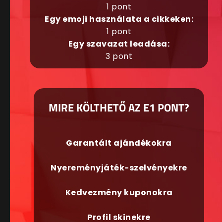
1 pont
Egy emoji használata a cikkeken:
1 pont
Egy szavazat leadása:
3 pont
MIRE KÖLTHETŐ AZ E1 PONT?
Garantált ajándékokra
Nyereményjáték-szelvényekre
Kedvezmény kuponokra
Profil skinekre