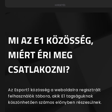
MI AZ E1 KÖZÖSSÉG,
MIÉRT ÉRI MEG
CSATLAKOZNI?
Az Esport1 közösség a weboldalra regisztrált
felhasználók tábora, akik E1 tagságuknak
köszönhetően számos előnyben részesülnek.