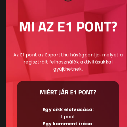
MI AZ E1 PONT?
Az E1 pont az Esport1.hu hűségpontja, melyet a
regisztrált felhasználók aktivitásukkal
gyűjthetnek.
MIÉRT JÁR E1 PONT?
Egy cikk elolvasása:
1 pont
Egy komment írása: