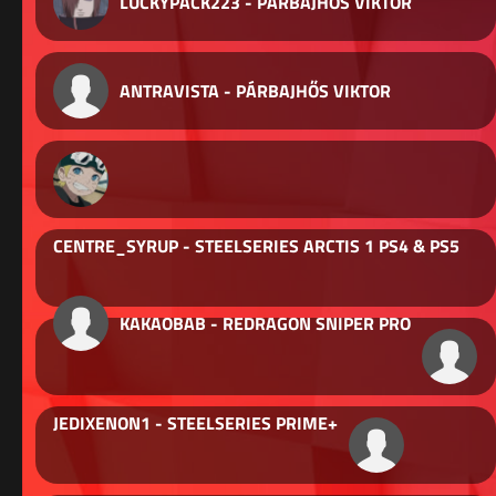
LUCKYPACK223 - PÁRBAJHŐS VIKTOR
ANTRAVISTA - PÁRBAJHŐS VIKTOR
CENTRE_SYRUP - STEELSERIES ARCTIS 1 PS4 & PS5
KAKAOBAB - REDRAGON SNIPER PRO
JEDIXENON1 - STEELSERIES PRIME+