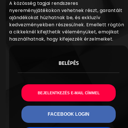
A közösség tagjai rendszeres
nyereményjátékokon vehetnek részt, garantált
ajándékokat húzhatnak be, és exkluzív
kedvezményekben részesülnek. Emellett rögtön
a cikkeknél kifejthetik véleményüket, emojikat
használhatnak, hogy kifejezzék érzelmeiket.
BELÉPÉS
BEJELENTKEZÉS E-MAIL CÍMMEL
FACEBOOK LOGIN