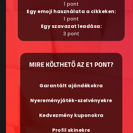
1 pont
Egy emoji használata a cikkeken:
1 pont
Egy szavazat leadása:
3 pont
MIRE KÖLTHETŐ AZ E1 PONT?
Garantált ajándékokra
Nyereményjáték-szelvényekre
Kedvezmény kuponokra
Profil skinekre