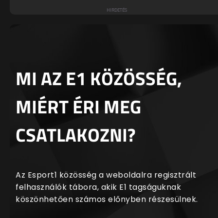
MI AZ E1 KÖZÖSSÉG,
MIÉRT ÉRI MEG
CSATLAKOZNI?
Az Esport1 közösség a weboldalra regisztrált
felhasználók tábora, akik E1 tagságuknak
köszönhetően számos előnyben részesülnek.