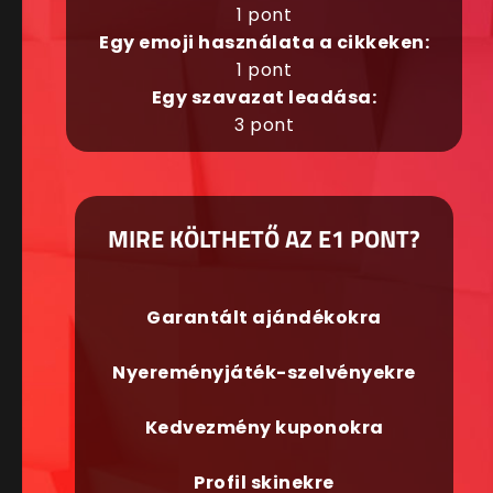
1 pont
Egy emoji használata a cikkeken:
1 pont
Egy szavazat leadása:
3 pont
MIRE KÖLTHETŐ AZ E1 PONT?
Garantált ajándékokra
Nyereményjáték-szelvényekre
Kedvezmény kuponokra
Profil skinekre