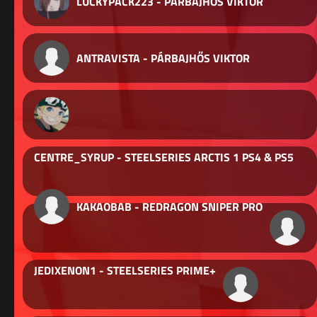
LUCKYPACK223 - PÁRBAJHŐS VIKTOR
ANTRAVISTA - PÁRBAJHŐS VIKTOR
CENTRE_SYRUP - STEELSERIES ARCTIS 1 PS4 & PS5
KAKAOBAB - REDRAGON SNIPER PRO
JEDIXENON1 - STEELSERIES PRIME+