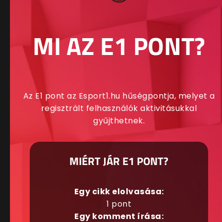
MI AZ E1 PONT?
Az E1 pont az Esport1.hu hűségpontja, melyet a
regisztrált felhasználók aktivitásukkal
gyűjthetnek.
MIÉRT JÁR E1 PONT?
Egy cikk elolvasása:
1 pont
Egy komment írása: