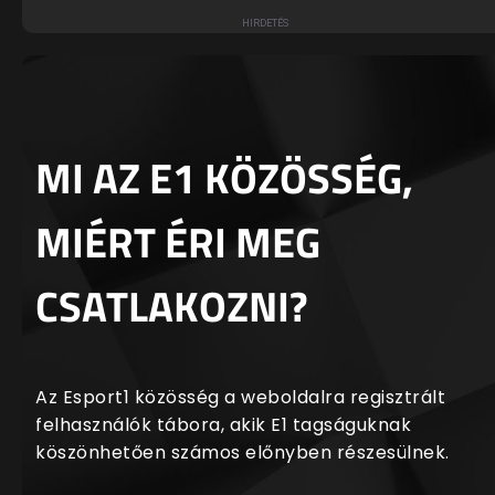
MI AZ E1 KÖZÖSSÉG,
MIÉRT ÉRI MEG
CSATLAKOZNI?
Az Esport1 közösség a weboldalra regisztrált
felhasználók tábora, akik E1 tagságuknak
köszönhetően számos előnyben részesülnek.