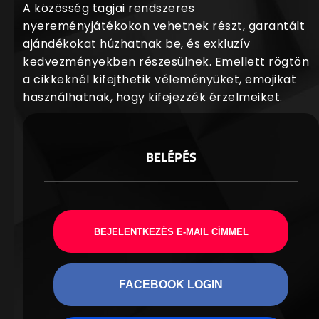
A közösség tagjai rendszeres
nyereményjátékokon vehetnek részt, garantált
ajándékokat húzhatnak be, és exkluzív
kedvezményekben részesülnek. Emellett rögtön
a cikkeknél kifejthetik véleményüket, emojikat
használhatnak, hogy kifejezzék érzelmeiket.
BELÉPÉS
BEJELENTKEZÉS E-MAIL CÍMMEL
FACEBOOK LOGIN