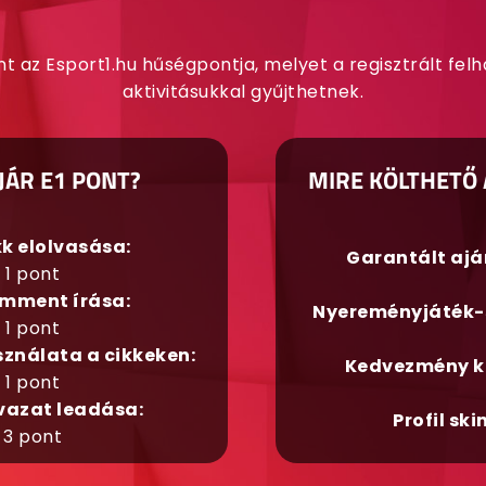
nt az Esport1.hu hűségpontja, melyet a regisztrált fel
aktivitásukkal gyűjthetnek.
JÁR E1 PONT?
MIRE KÖLTHETŐ 
kk elolvasása:
Garantált aj
1 pont
mment írása:
Nyereményjáték-
1 pont
sználata a cikkeken:
Kedvezmény k
1 pont
vazat leadása:
Profil ski
3 pont