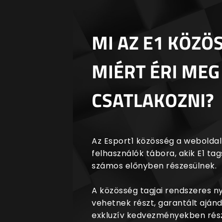
MI AZ E1 KÖZÖ
MIÉRT ÉRI MEG
CSATLAKOZNI?
Az Esport1 közösség a weboldalr
felhasználók tábora, akik E1 t
számos előnyben részesülnek.
A közösség tagjai rendszeres 
vehetnek részt, garantált aján
exkluzív kedvezményekben rész