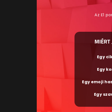
Az E1 po
MIÉRT 
Egy ci
Egy ko
Egy emoji ha
Egy sza