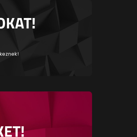
OKAT!
rkeznek!
KET!