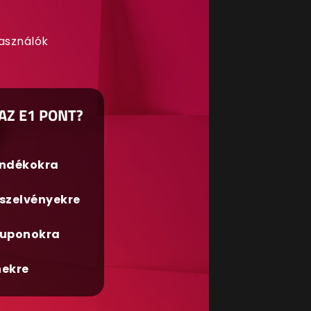
használók
AZ E1 PONT?
ándékokra
szelvényekre
uponokra
nekre