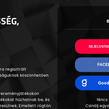
SSÉG,
BEJELENTKE
FACE
a regisztrált
agságuknak köszönhetően
nyereményjátékokon
dékokat húzhatnak be, és
Nincs
esülnek. Emellett rögtön
Csinálj egye