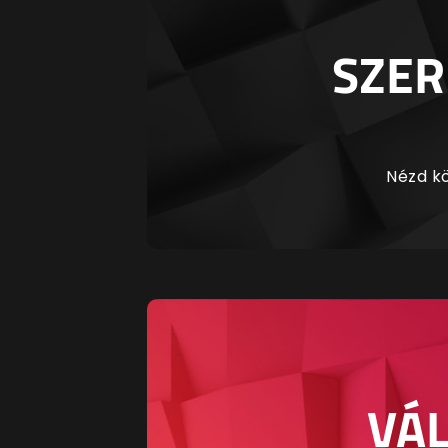
SZER
Nézd kö
VÁL