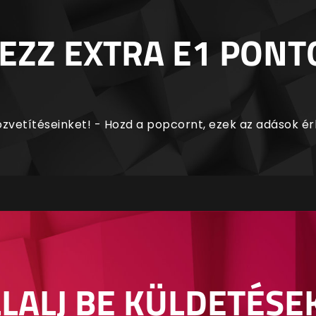
EZZ EXTRA E1 PONT
zvetítéseinket! - Hozd a popcornt, ezek az adások é
LALJ BE KÜLDETÉSE