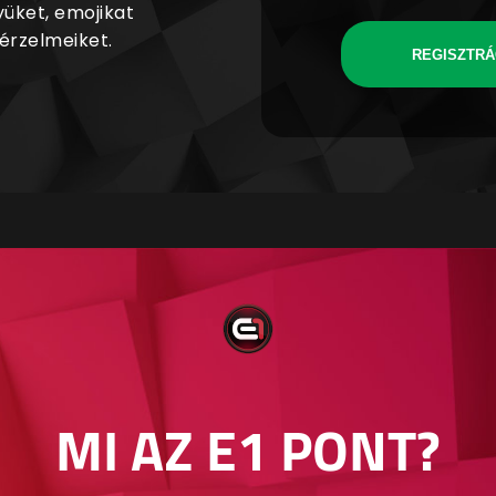
yüket, emojikat
 érzelmeiket.
REGISZTRÁ
MI AZ E1 PONT?