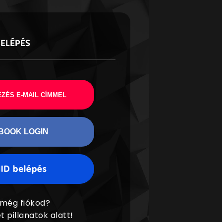
BELÉPÉS
ZÉS E-MAIL CÍMMEL
BOOK LOGIN
 még fiókod?
t pillanatok alatt!