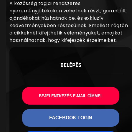
A közösség tagjai rendszeres
nyereményjátékokon vehetnek részt, garantált
ajándékokat húzhatnak be, és exkluzív
kedvezményekben részesülnek. Emellett rögtön
a cikkeknél kifejthetik véleményüket, emojikat
használhatnak, hogy kifejezzék érzelmeiket.
BELÉPÉS
BEJELENTKEZÉS E-MAIL CÍMMEL
FACEBOOK LOGIN