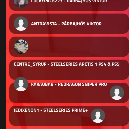
LUCKYPACK223 - PÁRBAJHŐS VIKTOR
ANTRAVISTA - PÁRBAJHŐS VIKTOR
CENTRE_SYRUP - STEELSERIES ARCTIS 1 PS4 & PS5
KAKAOBAB - REDRAGON SNIPER PRO
JEDIXENON1 - STEELSERIES PRIME+