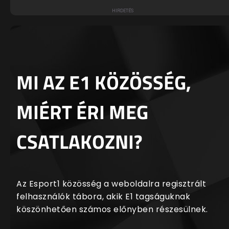
MI AZ E1 KÖZÖSSÉG,
MIÉRT ÉRI MEG
CSATLAKOZNI?
Az Esport1 közösség a weboldalra regisztrált
felhasználók tábora, akik E1 tagságuknak
köszönhetően számos előnyben részesülnek.