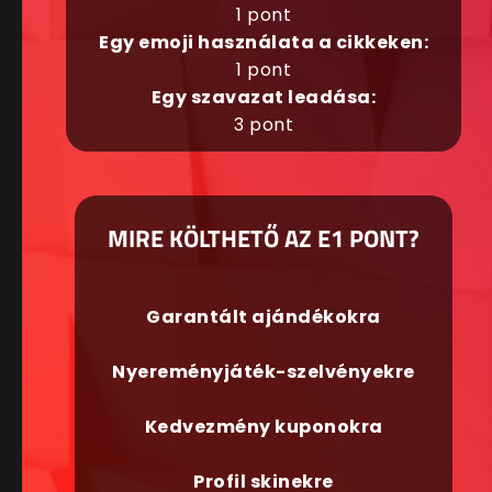
1 pont
Egy emoji használata a cikkeken:
1 pont
Egy szavazat leadása:
3 pont
MIRE KÖLTHETŐ AZ E1 PONT?
Garantált ajándékokra
Nyereményjáték-szelvényekre
Kedvezmény kuponokra
Profil skinekre