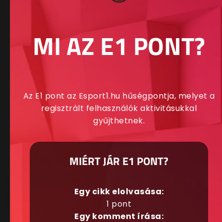
MI AZ E1 PONT?
Az E1 pont az Esport1.hu hűségpontja, melyet a
regisztrált felhasználók aktivitásukkal
gyűjthetnek.
MIÉRT JÁR E1 PONT?
Egy cikk elolvasása:
1 pont
Egy komment írása: