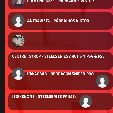
LUCKYPACK223 - PÁRBAJHŐS VIKTOR
ANTRAVISTA - PÁRBAJHŐS VIKTOR
CENTRE_SYRUP - STEELSERIES ARCTIS 1 PS4 & PS5
KAKAOBAB - REDRAGON SNIPER PRO
JEDIXENON1 - STEELSERIES PRIME+