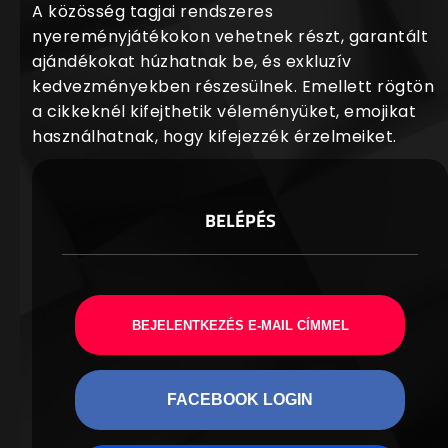
A közösség tagjai rendszeres
nyereményjátékokon vehetnek részt, garantált
ajándékokat húzhatnak be, és exkluzív
kedvezményekben részesülnek. Emellett rögtön
a cikkeknél kifejthetik véleményüket, emojikat
használhatnak, hogy kifejezzék érzelmeiket.
BELÉPÉS
BEJELENTKEZÉS E-MAIL CÍMMEL
FACEBOOK LOGIN