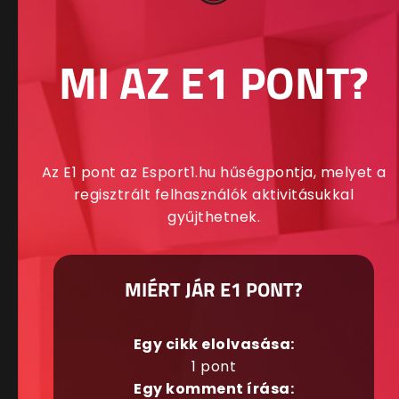
MI AZ E1 PONT?
Az E1 pont az Esport1.hu hűségpontja, melyet a
regisztrált felhasználók aktivitásukkal
gyűjthetnek.
MIÉRT JÁR E1 PONT?
Egy cikk elolvasása:
1 pont
Egy komment írása: