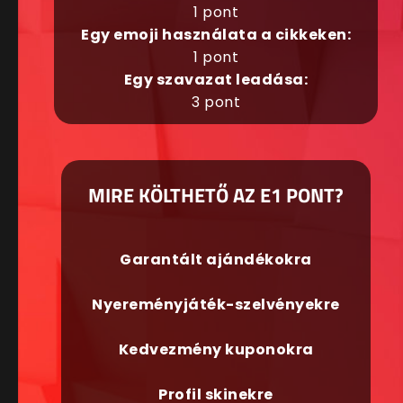
1 pont
Egy emoji használata a cikkeken:
1 pont
Egy szavazat leadása:
3 pont
MIRE KÖLTHETŐ AZ E1 PONT?
Garantált ajándékokra
Nyereményjáték-szelvényekre
Kedvezmény kuponokra
Profil skinekre