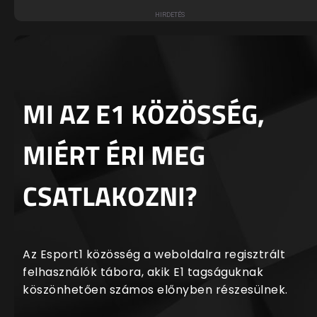
MI AZ E1 KÖZÖSSÉG,
MIÉRT ÉRI MEG
CSATLAKOZNI?
Az Esport1 közösség a weboldalra regisztrált
felhasználók tábora, akik E1 tagságuknak
köszönhetően számos előnyben részesülnek.