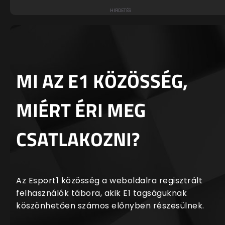
MI AZ E1 KÖZÖSSÉG,
MIÉRT ÉRI MEG
CSATLAKOZNI?
Az Esport1 közösség a weboldalra regisztrált
felhasználók tábora, akik E1 tagságuknak
köszönhetően számos előnyben részesülnek.