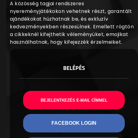
A közösség tagjai rendszeres
nyereményjátékokon vehetnek részt, garantált
ajándékokat húzhatnak be, és exkluzív
kedvezményekben részesülnek. Emellett rögtön
a cikkeknél kifejthetik véleményüket, emojikat
használhatnak, hogy kifejezzék érzelmeiket.
BELÉPÉS
BEJELENTKEZÉS E-MAIL CÍMMEL
FACEBOOK LOGIN