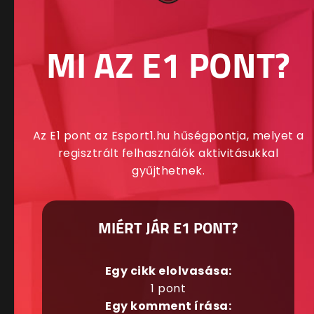
MI AZ E1 PONT?
Az E1 pont az Esport1.hu hűségpontja, melyet a
regisztrált felhasználók aktivitásukkal
gyűjthetnek.
MIÉRT JÁR E1 PONT?
Egy cikk elolvasása:
1 pont
Egy komment írása: