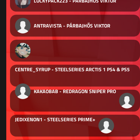
LUCKYPACK223 - PÁRBAJHŐS VIKTOR
ANTRAVISTA - PÁRBAJHŐS VIKTOR
CENTRE_SYRUP - STEELSERIES ARCTIS 1 PS4 & PS5
KAKAOBAB - REDRAGON SNIPER PRO
JEDIXENON1 - STEELSERIES PRIME+