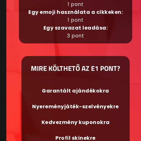
1 pont
Egy emoji használata a cikkeken:
1 pont
Egy szavazat leadása:
3 pont
MIRE KÖLTHETŐ AZ E1 PONT?
Garantált ajándékokra
Nyereményjáték-szelvényekre
Kedvezmény kuponokra
Profil skinekre