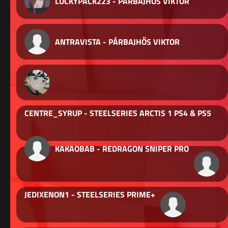
LUCKYPACK223 - PÁRBAJHŐS VIKTOR
ANTRAVISTA - PÁRBAJHŐS VIKTOR
CENTRE_SYRUP - STEELSERIES ARCTIS 1 PS4 & PS5
KAKAOBAB - REDRAGON SNIPER PRO
JEDIXENON1 - STEELSERIES PRIME+