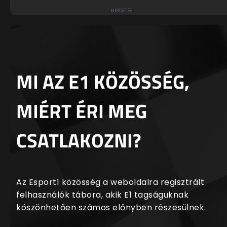
MI AZ E1 KÖZÖSSÉG,
MIÉRT ÉRI MEG
CSATLAKOZNI?
Az Esport1 közösség a weboldalra regisztrált
felhasználók tábora, akik E1 tagságuknak
köszönhetően számos előnyben részesülnek.