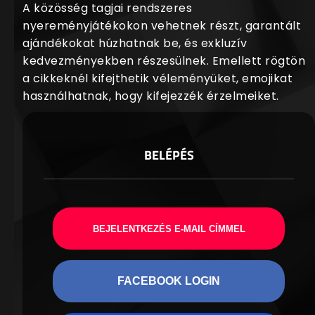
A közösség tagjai rendszeres
nyereményjátékokon vehetnek részt, garantált
ajándékokat húzhatnak be, és exkluzív
kedvezményekben részesülnek. Emellett rögtön
a cikkeknél kifejthetik véleményüket, emojikat
használhatnak, hogy kifejezzék érzelmeiket.
BELÉPÉS
BEJELENTKEZÉS E-MAIL CÍMMEL
FACEBOOK LOGIN