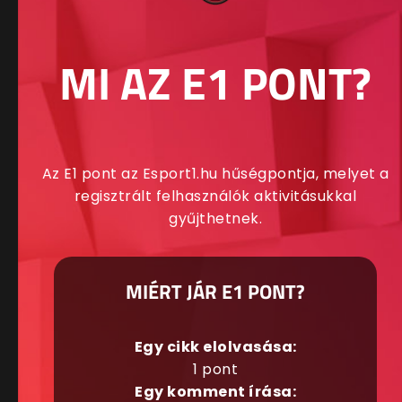
MI AZ E1 PONT?
Az E1 pont az Esport1.hu hűségpontja, melyet a
regisztrált felhasználók aktivitásukkal
gyűjthetnek.
MIÉRT JÁR E1 PONT?
Egy cikk elolvasása:
1 pont
Egy komment írása: