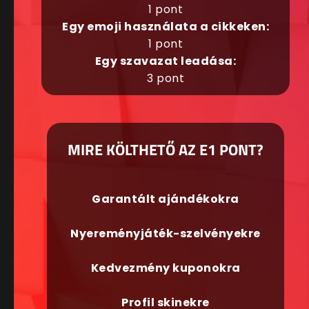
1 pont
Egy emoji használata a cikkeken:
1 pont
Egy szavazat leadása:
3 pont
MIRE KÖLTHETŐ AZ E1 PONT?
Garantált ajándékokra
Nyereményjáték-szelvényekre
Kedvezmény kuponokra
Profil skinekre