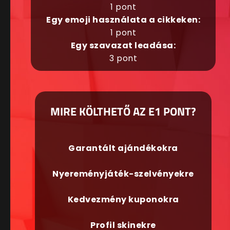
1 pont
Egy emoji használata a cikkeken:
1 pont
Egy szavazat leadása:
3 pont
MIRE KÖLTHETŐ AZ E1 PONT?
Garantált ajándékokra
Nyereményjáték-szelvényekre
Kedvezmény kuponokra
Profil skinekre