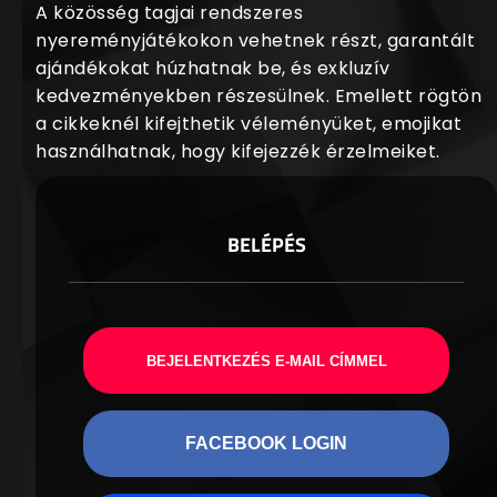
A közösség tagjai rendszeres
nyereményjátékokon vehetnek részt, garantált
ajándékokat húzhatnak be, és exkluzív
kedvezményekben részesülnek. Emellett rögtön
a cikkeknél kifejthetik véleményüket, emojikat
használhatnak, hogy kifejezzék érzelmeiket.
BELÉPÉS
BEJELENTKEZÉS E-MAIL CÍMMEL
FACEBOOK LOGIN