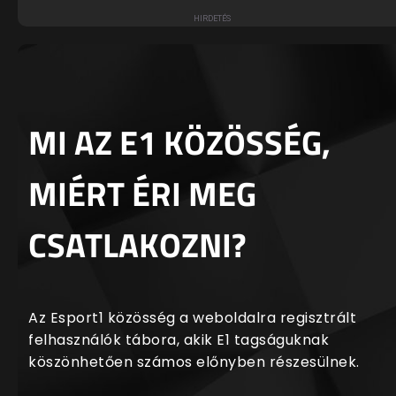
MI AZ E1 KÖZÖSSÉG,
MIÉRT ÉRI MEG
CSATLAKOZNI?
Az Esport1 közösség a weboldalra regisztrált
felhasználók tábora, akik E1 tagságuknak
köszönhetően számos előnyben részesülnek.