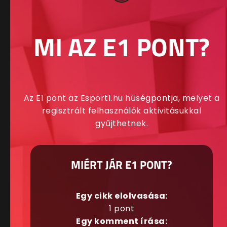
MI AZ E1 PONT?
Az E1 pont az Esport1.hu hűségpontja, melyet a
regisztrált felhasználók aktivitásukkal
gyűjthetnek.
MIÉRT JÁR E1 PONT?
Egy cikk elolvasása:
1 pont
Egy komment írása: