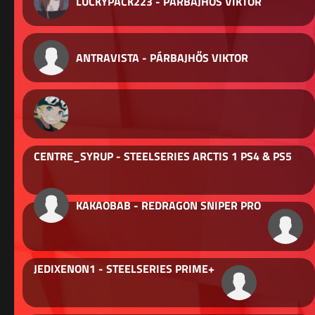
LUCKYPACK223 - PÁRBAJHŐS VIKTOR
ANTRAVISTA - PÁRBAJHŐS VIKTOR
CENTRE_SYRUP - STEELSERIES ARCTIS 1 PS4 & PS5
KAKAOBAB - REDRAGON SNIPER PRO
JEDIXENON1 - STEELSERIES PRIME+