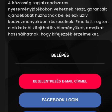
A közösség tagjai rendszeres
nyereményjátékokon vehetnek részt, garantált
ajándékokat húzhatnak be, és exkluzív
kedvezményekben részesülnek. Emellett rögtön
a cikkeknél kifejthetik véleményüket, emojikat
használhatnak, hogy kifejezzék érzelmeiket.
BELÉPÉS
BEJELENTKEZÉS E-MAIL CÍMMEL
FACEBOOK LOGIN