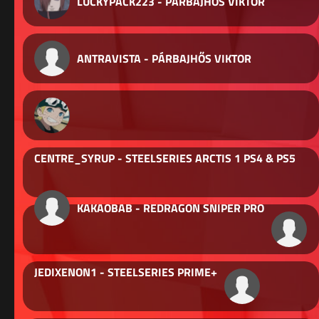
LUCKYPACK223 - PÁRBAJHŐS VIKTOR
ANTRAVISTA - PÁRBAJHŐS VIKTOR
CENTRE_SYRUP - STEELSERIES ARCTIS 1 PS4 & PS5
KAKAOBAB - REDRAGON SNIPER PRO
JEDIXENON1 - STEELSERIES PRIME+