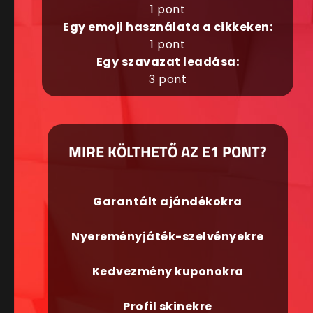
1 pont
Egy emoji használata a cikkeken:
1 pont
Egy szavazat leadása:
3 pont
MIRE KÖLTHETŐ AZ E1 PONT?
Garantált ajándékokra
Nyereményjáték-szelvényekre
Kedvezmény kuponokra
Profil skinekre