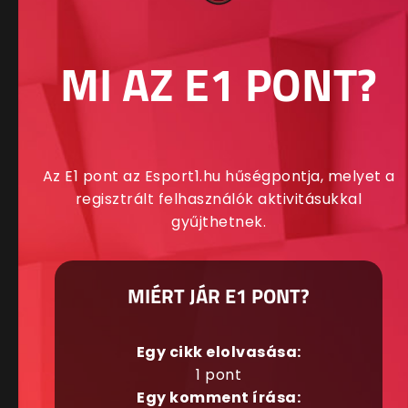
MI AZ E1 PONT?
Az E1 pont az Esport1.hu hűségpontja, melyet a
regisztrált felhasználók aktivitásukkal
gyűjthetnek.
MIÉRT JÁR E1 PONT?
Egy cikk elolvasása:
1 pont
Egy komment írása: