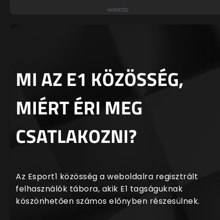
MI AZ E1 KÖZÖSSÉG,
MIÉRT ÉRI MEG
CSATLAKOZNI?
Az Esport1 közösség a weboldalra regisztrált
felhasználók tábora, akik E1 tagságuknak
köszönhetően számos előnyben részesülnek.