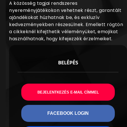
A közösség tagjai rendszeres
nyereményjátékokon vehetnek részt, garantált
ajándékokat húzhatnak be, és exkluzív
kedvezményekben részesülnek. Emellett rögtön
a cikkeknél kifejthetik véleményüket, emojikat
használhatnak, hogy kifejezzék érzelmeiket.
BELÉPÉS
BEJELENTKEZÉS E-MAIL CÍMMEL
FACEBOOK LOGIN