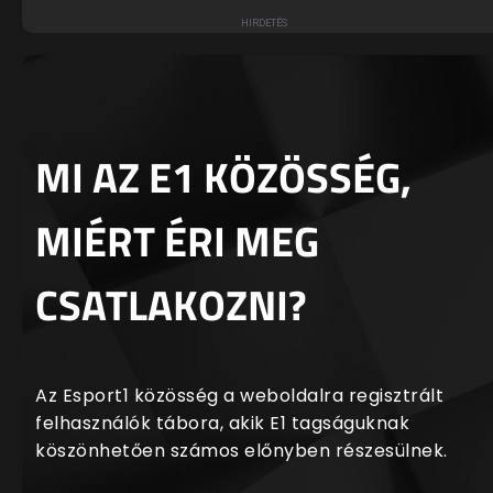
MI AZ E1 KÖZÖSSÉG,
MIÉRT ÉRI MEG
CSATLAKOZNI?
Az Esport1 közösség a weboldalra regisztrált
felhasználók tábora, akik E1 tagságuknak
köszönhetően számos előnyben részesülnek.