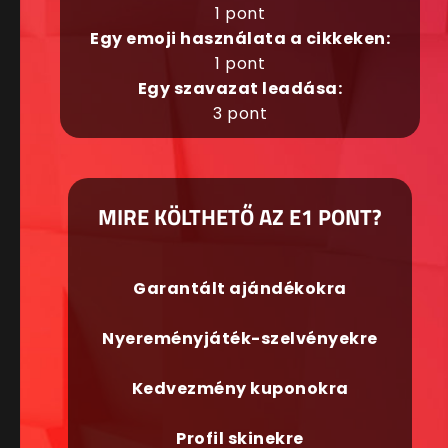
1 pont
Egy emoji használata a cikkeken:
1 pont
Egy szavazat leadása:
3 pont
MIRE KÖLTHETŐ AZ E1 PONT?
Garantált ajándékokra
Nyereményjáték-szelvényekre
Kedvezmény kuponokra
Profil skinekre