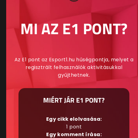
MI AZ E1 PONT?
Az E1 pont az Esport1.hu hűségpontja, melyet a
regisztrált felhasználók aktivitásukkal
gyűjthetnek.
MIÉRT JÁR E1 PONT?
Egy cikk elolvasása:
1 pont
Egy komment írása: