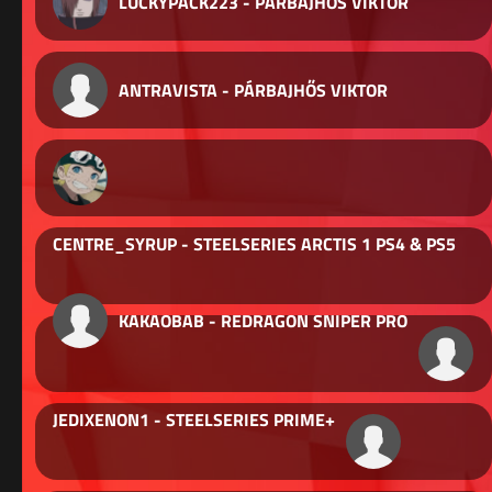
LUCKYPACK223 - PÁRBAJHŐS VIKTOR
ANTRAVISTA - PÁRBAJHŐS VIKTOR
CENTRE_SYRUP - STEELSERIES ARCTIS 1 PS4 & PS5
KAKAOBAB - REDRAGON SNIPER PRO
JEDIXENON1 - STEELSERIES PRIME+