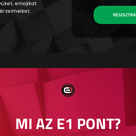
yüket, emojikat
 érzelmeiket.
REGISZTRÁ
MI AZ E1 PONT?