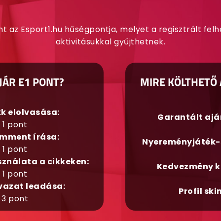
nt az Esport1.hu hűségpontja, melyet a regisztrált fel
aktivitásukkal gyűjthetnek.
JÁR E1 PONT?
MIRE KÖLTHETŐ 
kk elolvasása:
Garantált aj
1 pont
mment írása:
Nyereményjáték-
1 pont
sználata a cikkeken:
Kedvezmény k
1 pont
vazat leadása:
Profil ski
3 pont