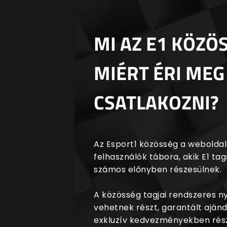
MI AZ E1 KÖZÖ
MIÉRT ÉRI MEG
CSATLAKOZNI?
Az Esport1 közösség a weboldalr
felhasználók tábora, akik E1 t
számos előnyben részesülnek.
A közösség tagjai rendszeres 
vehetnek részt, garantált aján
exkluzív kedvezményekben rész