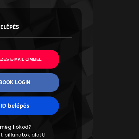
BELÉPÉS
ZÉS E-MAIL CÍMMEL
BOOK LOGIN
 még fiókod?
t pillanatok alatt!