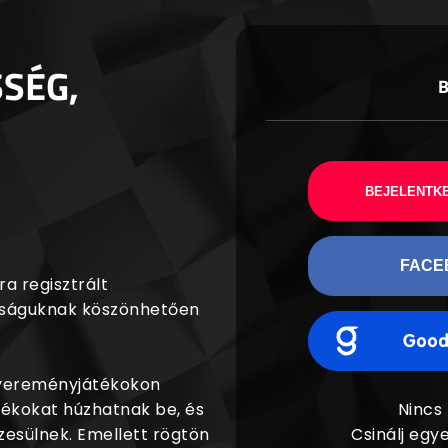
SSÉG,
BEJELENTKE
FACE
a regisztrált
agságuknak köszönhetően
nyereményjátékokon
dékokat húzhatnak be, és
Nincs
esülnek. Emellett rögtön
Csinálj egye