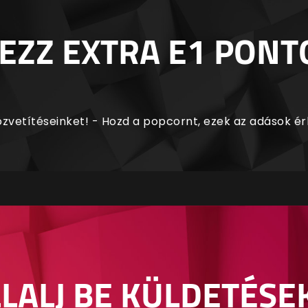
EZZ EXTRA E1 PONT
zvetítéseinket! - Hozd a popcornt, ezek az adások é
LALJ BE KÜLDETÉSE