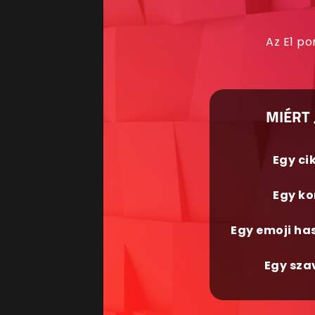
Az E1 po
MIÉRT 
Egy ci
Egy ko
Egy emoji ha
Egy sza