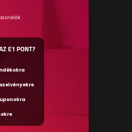
használók
AZ E1 PONT?
ándékokra
szelvényekre
uponokra
nekre