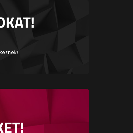
OKAT!
rkeznek!
KET!