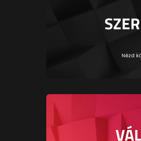
SZER
Nézd kö
VÁL