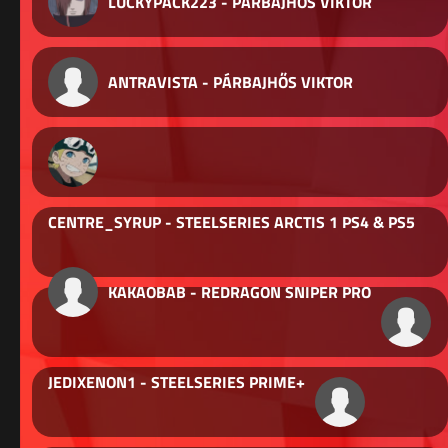
LUCKYPACK223 - PÁRBAJHŐS VIKTOR
ANTRAVISTA - PÁRBAJHŐS VIKTOR
CENTRE_SYRUP - STEELSERIES ARCTIS 1 PS4 & PS5
KAKAOBAB - REDRAGON SNIPER PRO
JEDIXENON1 - STEELSERIES PRIME+