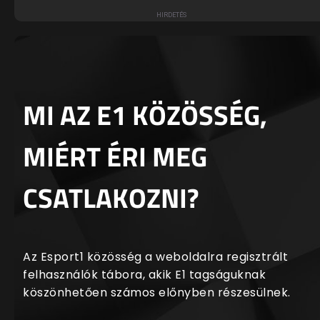
MI AZ E1 KÖZÖSSÉG,
MIÉRT ÉRI MEG
CSATLAKOZNI?
Az Esport1 közösség a weboldalra regisztrált
felhasználók tábora, akik E1 tagságuknak
köszönhetően számos előnyben részesülnek.