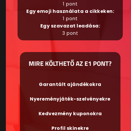
1 pont
Egy emoji használata a cikkeken:
1 pont
Egy szavazat leadása:
3 pont
MIRE KÖLTHETŐ AZ E1 PONT?
Garantált ajándékokra
Nyereményjáték-szelvényekre
Kedvezmény kuponokra
Profil skinekre