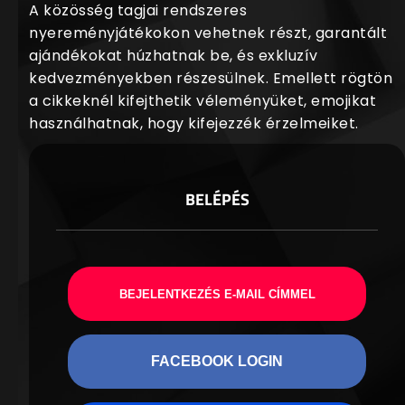
A közösség tagjai rendszeres
nyereményjátékokon vehetnek részt, garantált
ajándékokat húzhatnak be, és exkluzív
kedvezményekben részesülnek. Emellett rögtön
a cikkeknél kifejthetik véleményüket, emojikat
használhatnak, hogy kifejezzék érzelmeiket.
BELÉPÉS
BEJELENTKEZÉS E-MAIL CÍMMEL
FACEBOOK LOGIN