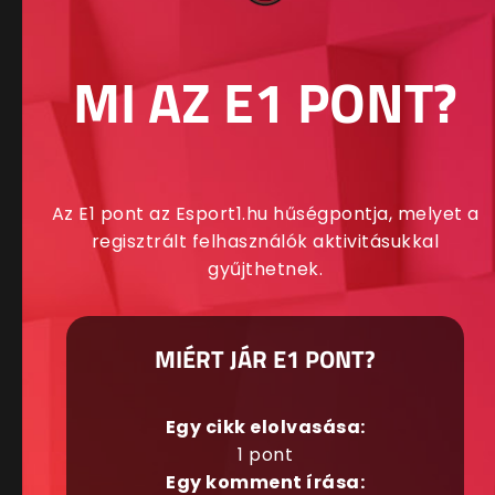
MI AZ E1 PONT?
Az E1 pont az Esport1.hu hűségpontja, melyet a
regisztrált felhasználók aktivitásukkal
gyűjthetnek.
MIÉRT JÁR E1 PONT?
Egy cikk elolvasása:
1 pont
Egy komment írása: