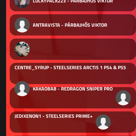
LUCKYPACK223 - PÁRBAJHŐS VIKTOR
ANTRAVISTA - PÁRBAJHŐS VIKTOR
CENTRE_SYRUP - STEELSERIES ARCTIS 1 PS4 & PS5
KAKAOBAB - REDRAGON SNIPER PRO
JEDIXENON1 - STEELSERIES PRIME+