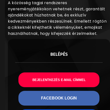
A közösség tagjai rendszeres
nyereményjátékokon vehetnek részt, garantált
ajándékokat húzhatnak be, és exkluzív
kedvezményekben részesülnek. Emellett rögtön
a cikkeknél kifejthetik véleményüket, emojikat
használhatnak, hogy kifejezzék érzelmeiket.
BELÉPÉS
BEJELENTKEZÉS E-MAIL CÍMMEL
FACEBOOK LOGIN