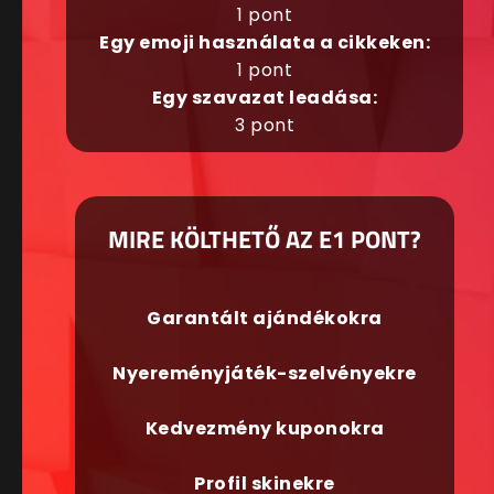
1 pont
Egy emoji használata a cikkeken:
1 pont
Egy szavazat leadása:
3 pont
MIRE KÖLTHETŐ AZ E1 PONT?
Garantált ajándékokra
Nyereményjáték-szelvényekre
Kedvezmény kuponokra
Profil skinekre