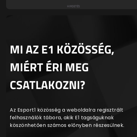
MI AZ E1 KÖZÖSSÉG,
MIÉRT ÉRI MEG
CSATLAKOZNI?
Az Esport1 közösség a weboldalra regisztrált
felhasználók tábora, akik E1 tagságuknak
köszönhetően számos előnyben részesülnek.