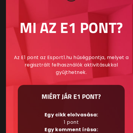
MI AZ E1 PONT?
Az E1 pont az Esport1.hu hűségpontja, melyet a
regisztrált felhasználók aktivitásukkal
gyűjthetnek.
MIÉRT JÁR E1 PONT?
Egy cikk elolvasása:
1 pont
Egy komment írása: