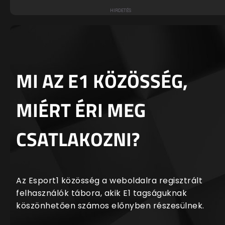
MI AZ E1 KÖZÖSSÉG,
MIÉRT ÉRI MEG
CSATLAKOZNI?
Az Esport1 közösség a weboldalra regisztrált
felhasználók tábora, akik E1 tagságuknak
köszönhetően számos előnyben részesülnek.