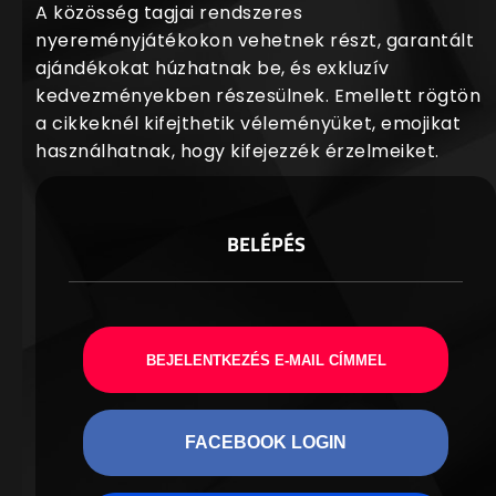
A közösség tagjai rendszeres
nyereményjátékokon vehetnek részt, garantált
ajándékokat húzhatnak be, és exkluzív
kedvezményekben részesülnek. Emellett rögtön
a cikkeknél kifejthetik véleményüket, emojikat
használhatnak, hogy kifejezzék érzelmeiket.
BELÉPÉS
BEJELENTKEZÉS E-MAIL CÍMMEL
FACEBOOK LOGIN