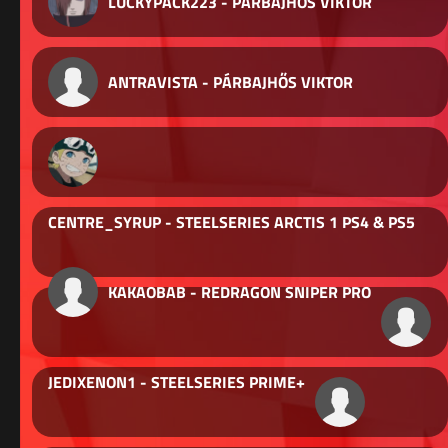
LUCKYPACK223 - PÁRBAJHŐS VIKTOR
ANTRAVISTA - PÁRBAJHŐS VIKTOR
CENTRE_SYRUP - STEELSERIES ARCTIS 1 PS4 & PS5
KAKAOBAB - REDRAGON SNIPER PRO
JEDIXENON1 - STEELSERIES PRIME+