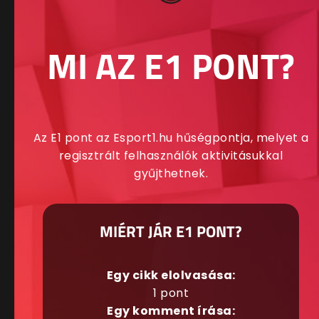
MI AZ E1 PONT?
Az E1 pont az Esport1.hu hűségpontja, melyet a
regisztrált felhasználók aktivitásukkal
gyűjthetnek.
MIÉRT JÁR E1 PONT?
Egy cikk elolvasása:
1 pont
Egy komment írása: