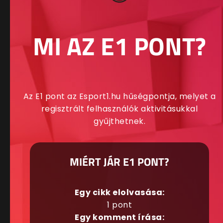
MI AZ E1 PONT?
Az E1 pont az Esport1.hu hűségpontja, melyet a
regisztrált felhasználók aktivitásukkal
gyűjthetnek.
MIÉRT JÁR E1 PONT?
Egy cikk elolvasása:
1 pont
Egy komment írása: