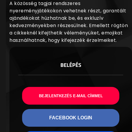
A közösség tagjai rendszeres
nyereményjátékokon vehetnek részt, garantált
ajándékokat húzhatnak be, és exkluzív
kedvezményekben részesülnek. Emellett rögtön
a cikkeknél kifejthetik véleményüket, emojikat
használhatnak, hogy kifejezzék érzelmeiket.
BELÉPÉS
BEJELENTKEZÉS E-MAIL CÍMMEL
FACEBOOK LOGIN