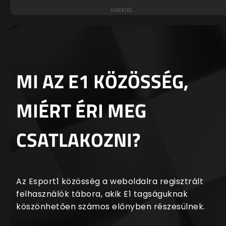
MI AZ E1 KÖZÖSSÉG,
MIÉRT ÉRI MEG
CSATLAKOZNI?
Az Esport1 közösség a weboldalra regisztrált
felhasználók tábora, akik E1 tagságuknak
köszönhetően számos előnyben részesülnek.