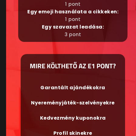
1 pont
Egy emoji használata a cikkeken:
1 pont
Egy szavazat leadása:
3 pont
MIRE KÖLTHETŐ AZ E1 PONT?
Garantált ajándékokra
Nyereményjáték-szelvényekre
Kedvezmény kuponokra
Profil skinekre