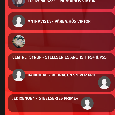
LUCKYPACK223 - PÁRBAJHŐS VIKTOR
ANTRAVISTA - PÁRBAJHŐS VIKTOR
CENTRE_SYRUP - STEELSERIES ARCTIS 1 PS4 & PS5
KAKAOBAB - REDRAGON SNIPER PRO
JEDIXENON1 - STEELSERIES PRIME+