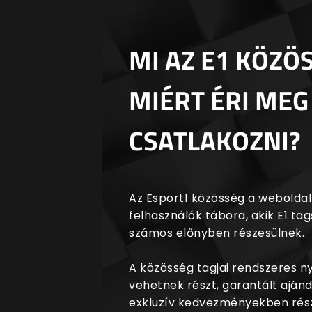
MI AZ E1 KÖZÖ
MIÉRT ÉRI MEG
CSATLAKOZNI?
Az Esport1 közösség a weboldalr
felhasználók tábora, akik E1 t
számos előnyben részesülnek.
A közösség tagjai rendszeres 
vehetnek részt, garantált aján
exkluzív kedvezményekben rész