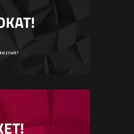
OKAT!
rkeznek!
KET!