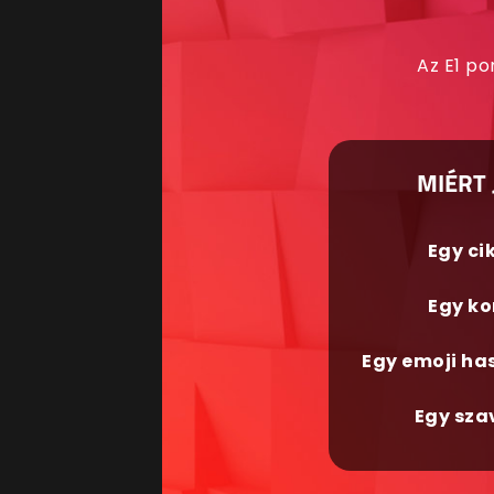
Az E1 po
MIÉRT 
Egy ci
Egy ko
Egy emoji ha
Egy sza