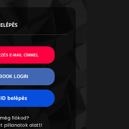
BELÉPÉS
ZÉS E-MAIL CÍMMEL
BOOK LOGIN
 még fiókod?
t pillanatok alatt!