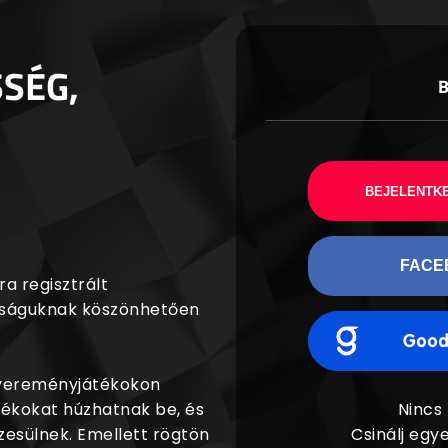
SSÉG,
BEJELENTKE
FACE
a regisztrált
agságuknak köszönhetően
nyereményjátékokon
dékokat húzhatnak be, és
Nincs
esülnek. Emellett rögtön
Csinálj egye