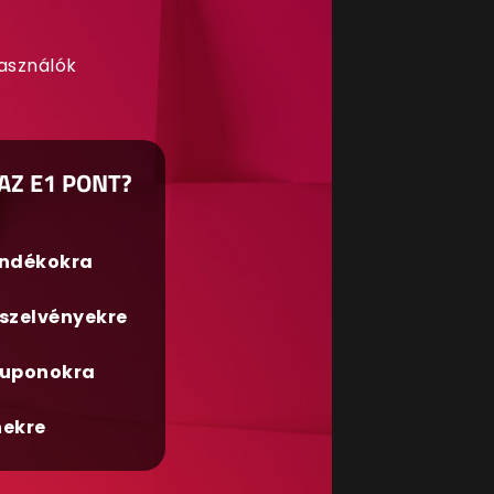
használók
AZ E1 PONT?
ándékokra
szelvényekre
uponokra
nekre