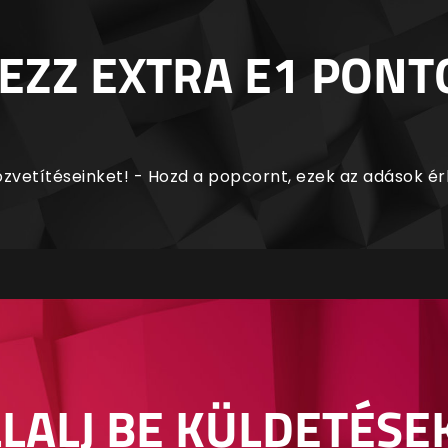
EZZ EXTRA E1 PONT
zvetítéseinket! - Hozd a popcornt, ezek az adások é
LALJ BE KÜLDETÉSE