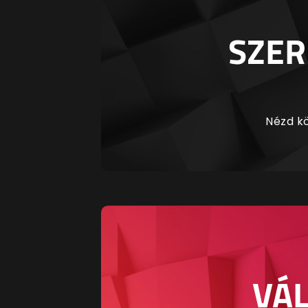
SZER
Nézd kö
VÁL