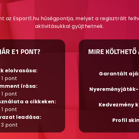
nt az Esport1.hu hűségpontja, melyet a regisztrált fel
aktivitásukkal gyűjthetnek.
JÁR E1 PONT?
MIRE KÖLTHETŐ 
kk elolvasása:
Garantált aj
1 pont
mment írása:
Nyereményjáték-
1 pont
sználata a cikkeken:
Kedvezmény k
1 pont
vazat leadása:
Profil ski
3 pont