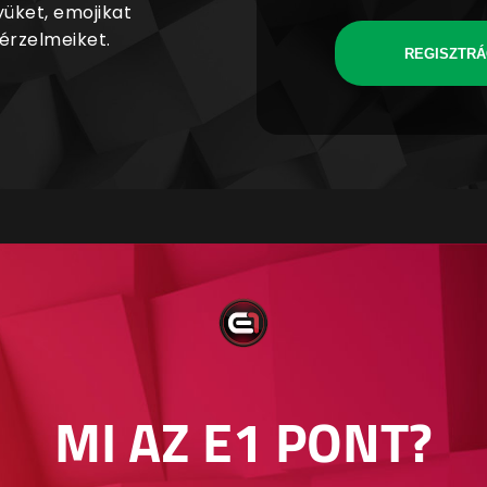
yüket, emojikat
 érzelmeiket.
REGISZTRÁ
MI AZ E1 PONT?