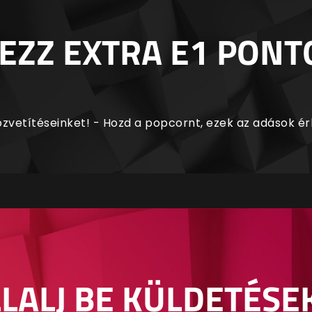
EZZ EXTRA E1 PONT
zvetítéseinket! - Hozd a popcornt, ezek az adások é
LALJ BE KÜLDETÉSE