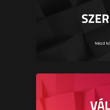
SZER
Nézd kö
VÁL