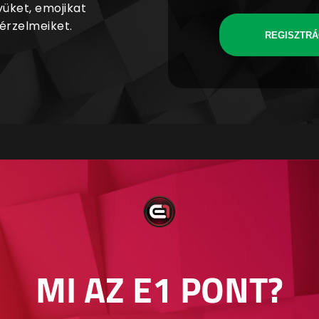
yüket, emojikat
 érzelmeiket.
REGISZTRÁ
MI AZ E1 PONT?