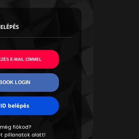
BELÉPÉS
ZÉS E-MAIL CÍMMEL
BOOK LOGIN
 még fiókod?
t pillanatok alatt!