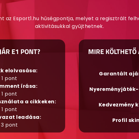
nt az Esport1.hu hűségpontja, melyet a regisztrált fel
aktivitásukkal gyűjthetnek.
JÁR E1 PONT?
MIRE KÖLTHETŐ 
kk elolvasása:
Garantált aj
1 pont
mment írása:
Nyereményjáték-
1 pont
sználata a cikkeken:
Kedvezmény k
1 pont
vazat leadása:
Profil ski
3 pont