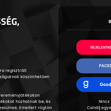
SSÉG,
BEJELENTKE
FACE
a regisztrált
agságuknak köszönhetően
nyereményjátékokon
dékokat húzhatnak be, és
Nincs
esülnek. Emellett rögtön
Csinálj egye