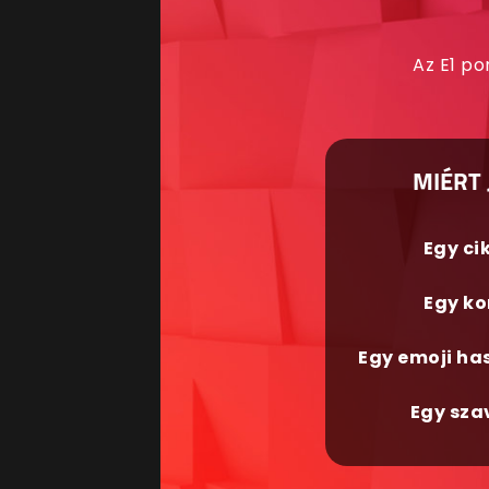
Az E1 po
MIÉRT 
Egy ci
Egy ko
Egy emoji ha
Egy sza