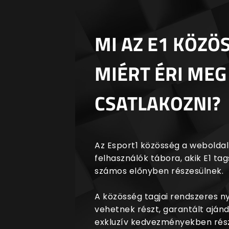
MI AZ E1 KÖZÖ
MIÉRT ÉRI MEG
CSATLAKOZNI?
Az Esport1 közösség a weboldalr
felhasználók tábora, akik E1 t
számos előnyben részesülnek.
A közösség tagjai rendszeres 
vehetnek részt, garantált aján
exkluzív kedvezményekben rész