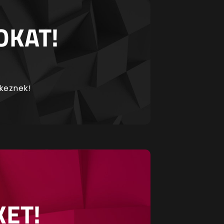
OKAT!
rkeznek!
KET!