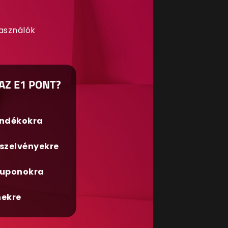
használók
AZ E1 PONT?
ándékokra
szelvényekre
uponokra
nekre