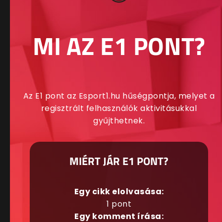
MI AZ E1 PONT?
Az E1 pont az Esport1.hu hűségpontja, melyet a
regisztrált felhasználók aktivitásukkal
gyűjthetnek.
MIÉRT JÁR E1 PONT?
Egy cikk elolvasása:
1 pont
Egy komment írása: