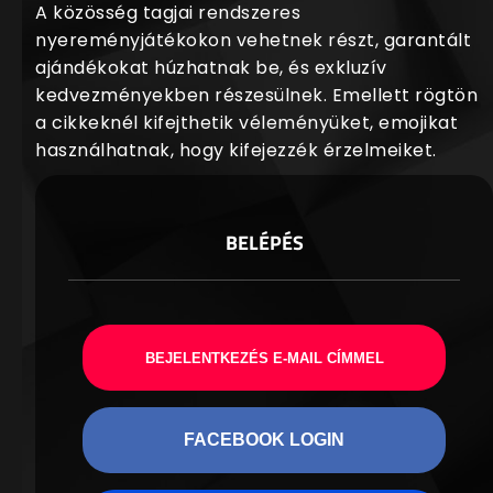
A közösség tagjai rendszeres
nyereményjátékokon vehetnek részt, garantált
ajándékokat húzhatnak be, és exkluzív
kedvezményekben részesülnek. Emellett rögtön
a cikkeknél kifejthetik véleményüket, emojikat
használhatnak, hogy kifejezzék érzelmeiket.
BELÉPÉS
BEJELENTKEZÉS E-MAIL CÍMMEL
FACEBOOK LOGIN