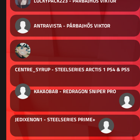
LUCKYPACK223 - PÁRBAJHŐS VIKTOR
ANTRAVISTA - PÁRBAJHŐS VIKTOR
CENTRE_SYRUP - STEELSERIES ARCTIS 1 PS4 & PS5
KAKAOBAB - REDRAGON SNIPER PRO
JEDIXENON1 - STEELSERIES PRIME+