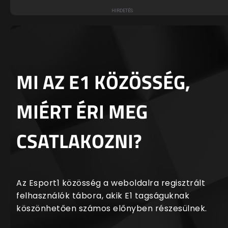
MI AZ E1 KÖZÖSSÉG,
MIÉRT ÉRI MEG
CSATLAKOZNI?
Az Esport1 közösség a weboldalra regisztrált
felhasználók tábora, akik E1 tagságuknak
köszönhetően számos előnyben részesülnek.