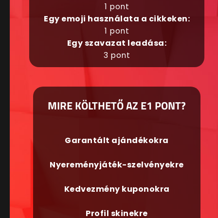
1 pont
Egy emoji használata a cikkeken:
1 pont
Egy szavazat leadása:
3 pont
MIRE KÖLTHETŐ AZ E1 PONT?
Garantált ajándékokra
Nyereményjáték-szelvényekre
Kedvezmény kuponokra
Profil skinekre