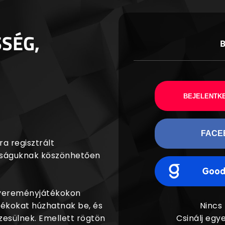
SSÉG,
BEJELENTKE
FACE
a regisztrált
agságuknak köszönhetően
nyereményjátékokon
dékokat húzhatnak be, és
Nincs
esülnek. Emellett rögtön
Csinálj egye