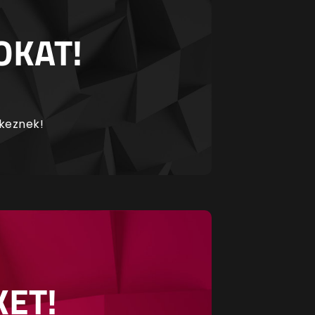
OKAT!
rkeznek!
KET!