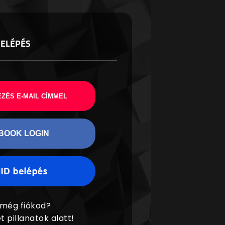
BELÉPÉS
ZÉS E-MAIL CÍMMEL
BOOK LOGIN
 még fiókod?
t pillanatok alatt!