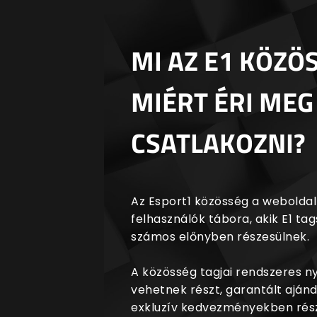
MI AZ E1 KÖZÖ
MIÉRT ÉRI MEG
CSATLAKOZNI?
Az Esport1 közösség a weboldalr
felhasználók tábora, akik E1 t
számos előnyben részesülnek.
A közösség tagjai rendszeres 
vehetnek részt, garantált aján
exkluzív kedvezményekben rész