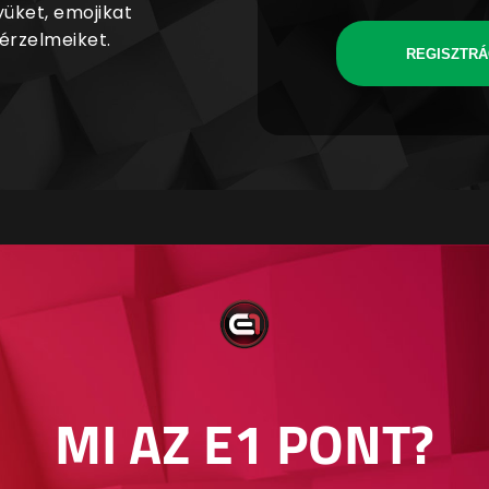
yüket, emojikat
 érzelmeiket.
REGISZTRÁ
MI AZ E1 PONT?