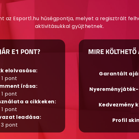
nt az Esport1.hu hűségpontja, melyet a regisztrált fel
aktivitásukkal gyűjthetnek.
JÁR E1 PONT?
MIRE KÖLTHETŐ 
kk elolvasása:
Garantált aj
1 pont
mment írása:
Nyereményjáték-
1 pont
sználata a cikkeken:
Kedvezmény k
1 pont
vazat leadása:
Profil ski
3 pont