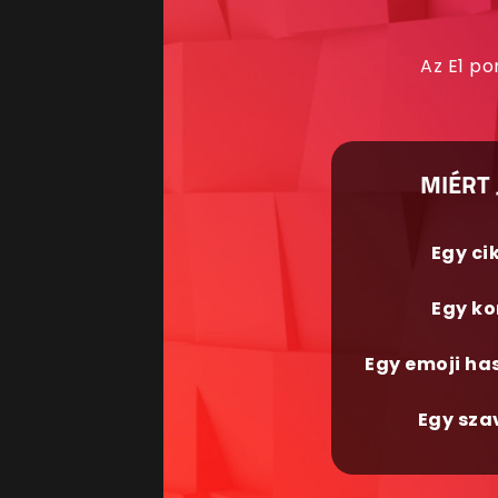
Az E1 po
MIÉRT 
Egy ci
Egy ko
Egy emoji ha
Egy sza