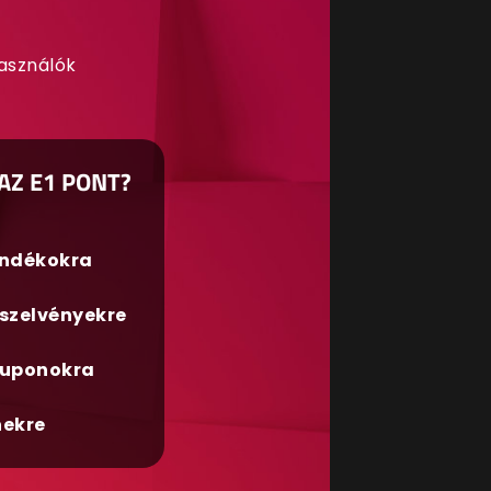
használók
AZ E1 PONT?
ándékokra
szelvényekre
uponokra
nekre