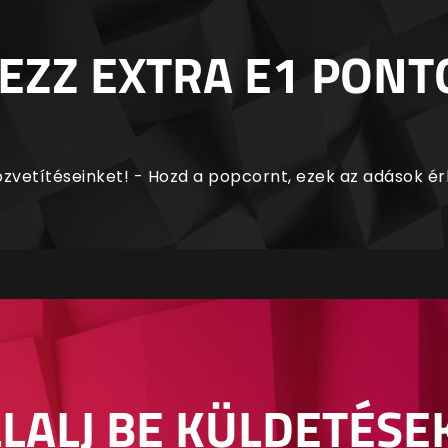
EZZ EXTRA E1 PONT
zvetítéseinket! - Hozd a popcornt, ezek az adások é
LALJ BE KÜLDETÉSE