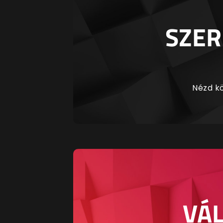
SZER
Nézd kö
VÁL