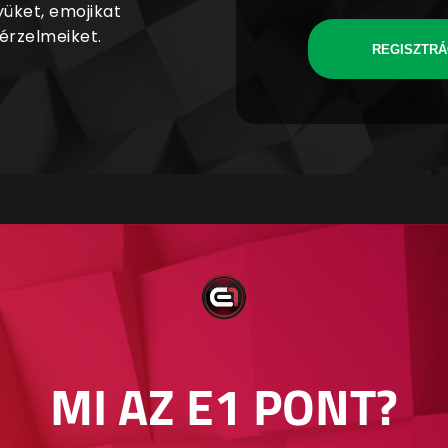
yüket, emojikat
 érzelmeiket.
REGISZTRÁ
MI AZ E1 PONT?