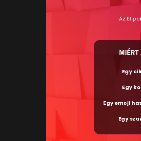
Az E1 po
MIÉRT 
Egy ci
Egy ko
Egy emoji ha
Egy sza