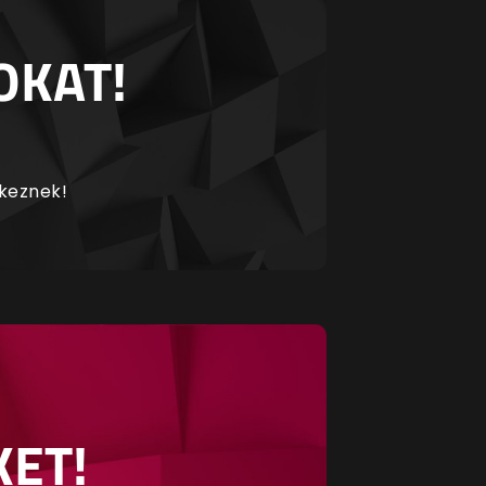
OKAT!
rkeznek!
KET!