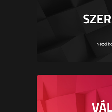
SZER
Nézd kö
VÁL