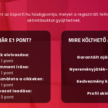
nt az Esport1.hu hűségpontja, melyet a regisztrált fel
aktivitásukkal gyűjthetnek.
JÁR E1 PONT?
MIRE KÖLTHETŐ 
kk elolvasása:
Garantált aj
1 pont
mment írása:
Nyereményjáték-
1 pont
sználata a cikkeken:
Kedvezmény k
1 pont
vazat leadása:
Profil ski
3 pont