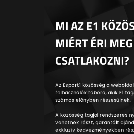
MI AZ E1 KÖZÖ
MIÉRT ÉRI MEG
CSATLAKOZNI?
Az Esport1 közösség a weboldalr
felhasználók tábora, akik E1 t
számos előnyben részesülnek.
A közösség tagjai rendszeres 
vehetnek részt, garantált aján
exkluzív kedvezményekben rész