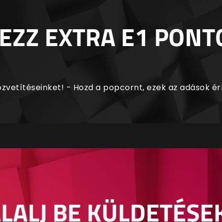
EZZ EXTRA E1 PONT
zvetítéseinket! - Hozd a popcornt, ezek az adások é
LALJ BE KÜLDETÉSE