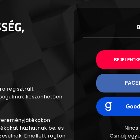
SSÉG,
BEJELENTKE
FACE
a regisztrált
agságuknak köszönhetően
nyereményjátékokon
dékokat húzhatnak be, és
Nincs
esülnek. Emellett rögtön
Csinálj egye