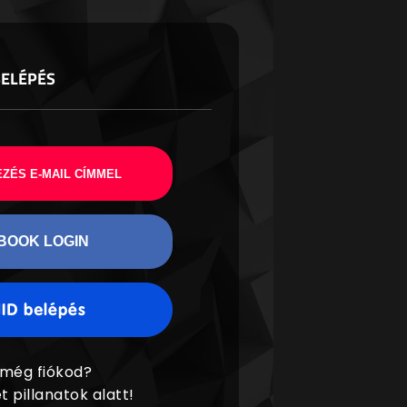
BELÉPÉS
ZÉS E-MAIL CÍMMEL
BOOK LOGIN
 még fiókod?
t pillanatok alatt!