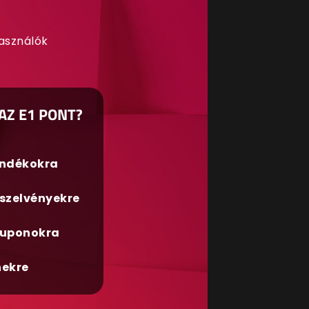
használók
AZ E1 PONT?
ándékokra
szelvényekre
uponokra
nekre