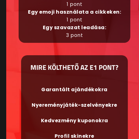
1 pont
Egy emoji használata a cikkeken:
1 pont
Egy szavazat leadása:
3 pont
MIRE KÖLTHETŐ AZ E1 PONT?
Garantált ajándékokra
Nyereményjáték-szelvényekre
Kedvezmény kuponokra
Profil skinekre