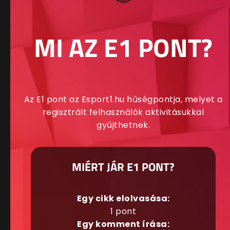
MI AZ E1 PONT?
Az E1 pont az Esport1.hu hűségpontja, melyet a
regisztrált felhasználók aktivitásukkal
gyűjthetnek.
MIÉRT JÁR E1 PONT?
Egy cikk elolvasása:
1 pont
Egy komment írása: