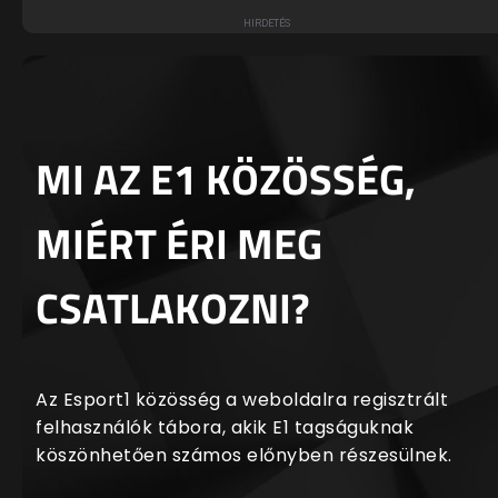
MI AZ E1 KÖZÖSSÉG,
MIÉRT ÉRI MEG
CSATLAKOZNI?
Az Esport1 közösség a weboldalra regisztrált
felhasználók tábora, akik E1 tagságuknak
köszönhetően számos előnyben részesülnek.