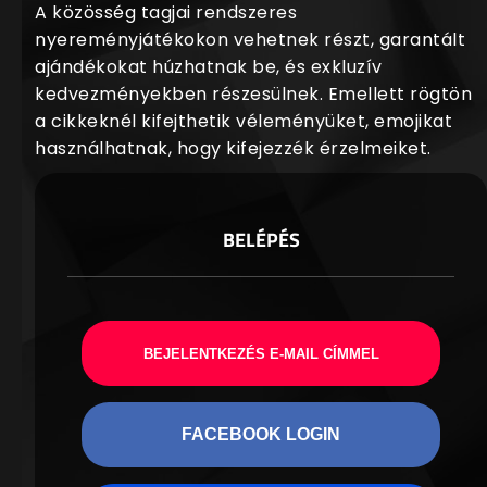
A közösség tagjai rendszeres
nyereményjátékokon vehetnek részt, garantált
ajándékokat húzhatnak be, és exkluzív
kedvezményekben részesülnek. Emellett rögtön
a cikkeknél kifejthetik véleményüket, emojikat
használhatnak, hogy kifejezzék érzelmeiket.
BELÉPÉS
BEJELENTKEZÉS E-MAIL CÍMMEL
FACEBOOK LOGIN