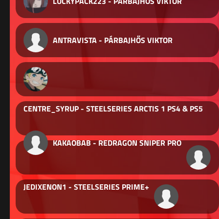
LUCKYPACK223 - PÁRBAJHŐS VIKTOR
ANTRAVISTA - PÁRBAJHŐS VIKTOR
CENTRE_SYRUP - STEELSERIES ARCTIS 1 PS4 & PS5
KAKAOBAB - REDRAGON SNIPER PRO
JEDIXENON1 - STEELSERIES PRIME+