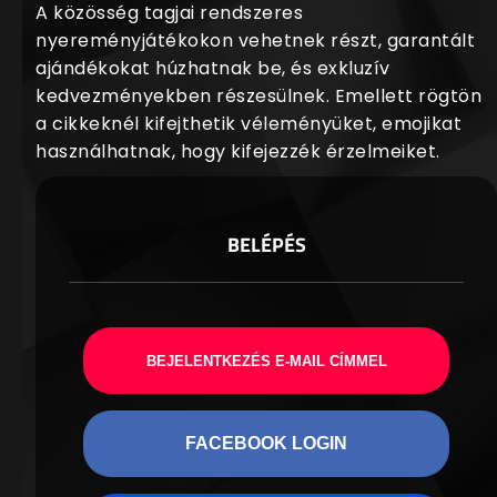
A közösség tagjai rendszeres
nyereményjátékokon vehetnek részt, garantált
ajándékokat húzhatnak be, és exkluzív
kedvezményekben részesülnek. Emellett rögtön
a cikkeknél kifejthetik véleményüket, emojikat
használhatnak, hogy kifejezzék érzelmeiket.
BELÉPÉS
BEJELENTKEZÉS E-MAIL CÍMMEL
FACEBOOK LOGIN