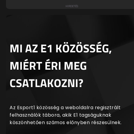
MI AZ E1 KÖZÖSSÉG,
MIÉRT ÉRI MEG
CSATLAKOZNI?
Az Esport1 közösség a weboldalra regisztrált
felhasználók tábora, akik E1 tagságuknak
köszönhetően számos előnyben részesülnek.