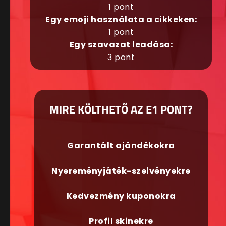
1 pont
Egy emoji használata a cikkeken:
1 pont
Egy szavazat leadása:
3 pont
MIRE KÖLTHETŐ AZ E1 PONT?
Garantált ajándékokra
Nyereményjáték-szelvényekre
Kedvezmény kuponokra
Profil skinekre