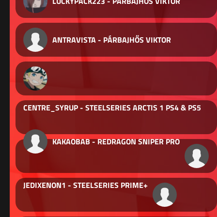
LUCKYPACK223 - PÁRBAJHŐS VIKTOR
ANTRAVISTA - PÁRBAJHŐS VIKTOR
CENTRE_SYRUP - STEELSERIES ARCTIS 1 PS4 & PS5
KAKAOBAB - REDRAGON SNIPER PRO
JEDIXENON1 - STEELSERIES PRIME+