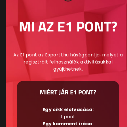
MI AZ E1 PONT?
Az E1 pont az Esport1.hu hűségpontja, melyet a
regisztrált felhasználók aktivitásukkal
gyűjthetnek.
MIÉRT JÁR E1 PONT?
Egy cikk elolvasása:
1 pont
Egy komment írása: