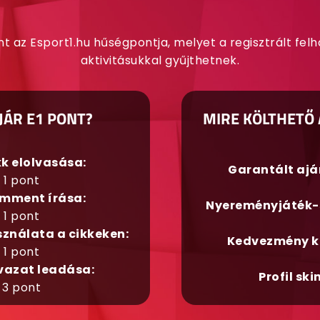
nt az Esport1.hu hűségpontja, melyet a regisztrált fel
aktivitásukkal gyűjthetnek.
JÁR E1 PONT?
MIRE KÖLTHETŐ 
kk elolvasása:
Garantált aj
1 pont
mment írása:
Nyereményjáték-
1 pont
sználata a cikkeken:
Kedvezmény k
1 pont
vazat leadása:
Profil ski
3 pont