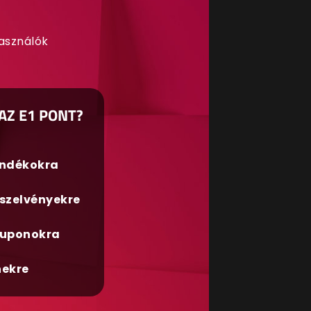
használók
AZ E1 PONT?
ándékokra
szelvényekre
uponokra
nekre