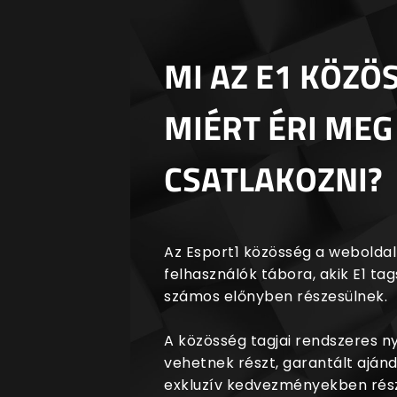
MI AZ E1 KÖZÖ
MIÉRT ÉRI MEG
CSATLAKOZNI?
Az Esport1 közösség a weboldalr
felhasználók tábora, akik E1 t
számos előnyben részesülnek.
A közösség tagjai rendszeres 
vehetnek részt, garantált aján
exkluzív kedvezményekben rész