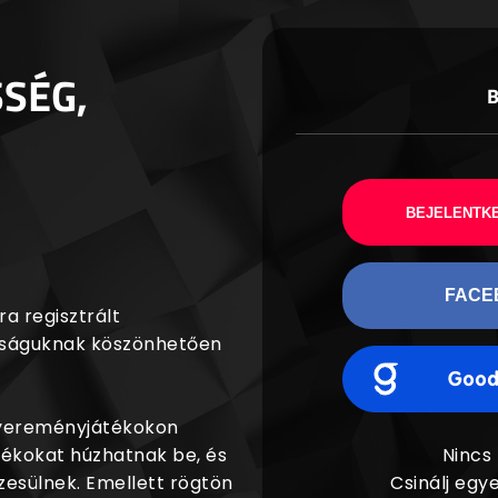
SSÉG,
BEJELENTKE
FACE
a regisztrált
agságuknak köszönhetően
nyereményjátékokon
dékokat húzhatnak be, és
Nincs
esülnek. Emellett rögtön
Csinálj egye