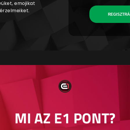
yüket, emojikat
 érzelmeiket.
REGISZTRÁ
MI AZ E1 PONT?