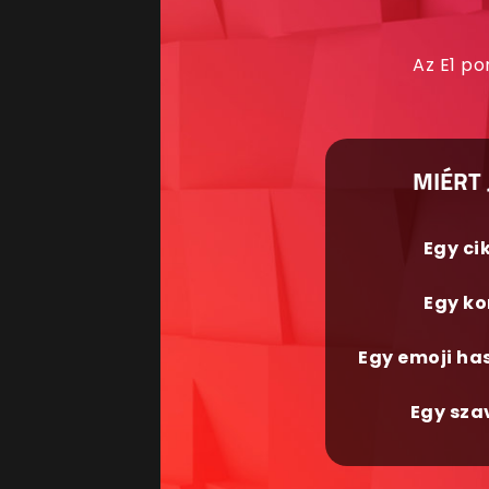
Az E1 po
MIÉRT 
Egy ci
Egy ko
Egy emoji ha
Egy sza