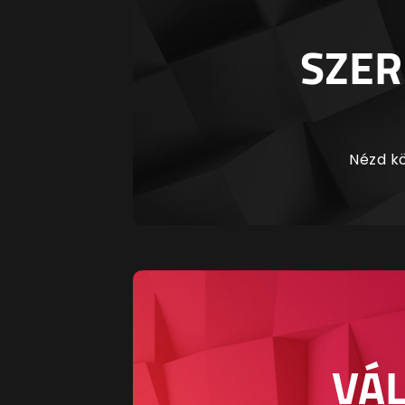
SZER
Nézd kö
VÁL