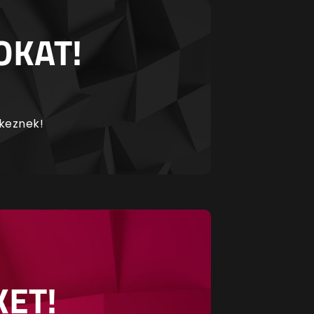
OKAT!
rkeznek!
KET!