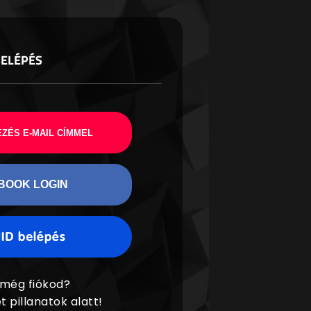
BELÉPÉS
ZÉS E-MAIL CÍMMEL
BOOK LOGIN
 még fiókod?
t pillanatok alatt!