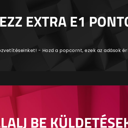
EZZ EXTRA E1 PONT
zvetítéseinket! - Hozd a popcornt, ezek az adások é
LALJ BE KÜLDETÉSE